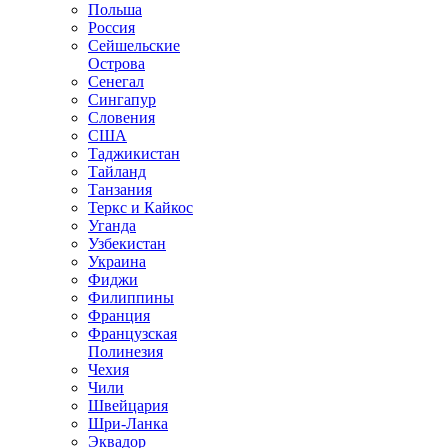
Польша
Россия
Сейшельские
Острова
Сенегал
Сингапур
Словения
США
Таджикистан
Тайланд
Танзания
Теркс и Кайкос
Уганда
Узбекистан
Украина
Фиджи
Филиппины
Франция
Французская
Полинезия
Чехия
Чили
Швейцария
Шри-Ланка
Эквадор