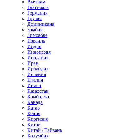
Вьетнам
Гватемала
Германия
Грузия
Доминикана
Замбия
Зимбабве
Израиль
Индия
Индонезия
Иордания
Иран
Ирландия
Испания
Италия
Йемен
Казахстан
Камбоджа
Канада
Катар
Кения
Киргизия
Китай
Китай / Тайвань
Колумбия