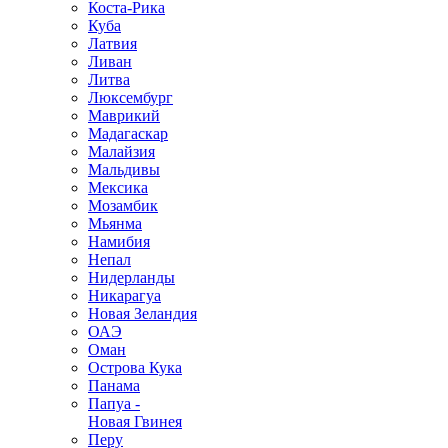
Коста-Рика
Куба
Латвия
Ливан
Литва
Люксембург
Маврикий
Мадагаскар
Малайзия
Мальдивы
Мексика
Мозамбик
Мьянма
Намибия
Непал
Нидерланды
Никарагуа
Новая Зеландия
ОАЭ
Оман
Острова Кука
Панама
Папуа -
Новая Гвинея
Перу