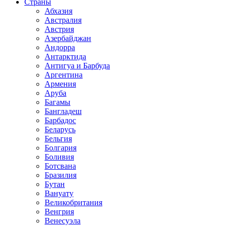
Страны
Абхазия
Австралия
Австрия
Азербайджан
Андорра
Антарктида
Антигуа и Барбуда
Аргентина
Армения
Аруба
Багамы
Бангладеш
Барбадос
Беларусь
Бельгия
Болгария
Боливия
Ботсвана
Бразилия
Бутан
Вануату
Великобритания
Венгрия
Венесуэла