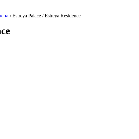
лена
›
Estreya Palace / Estreya Residence
nce