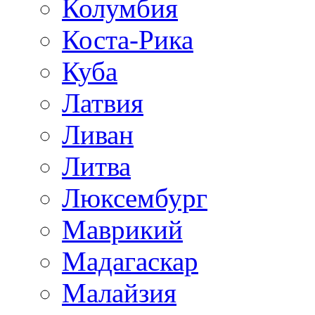
Колумбия
Коста-Рика
Куба
Латвия
Ливан
Литва
Люксембург
Маврикий
Мадагаскар
Малайзия