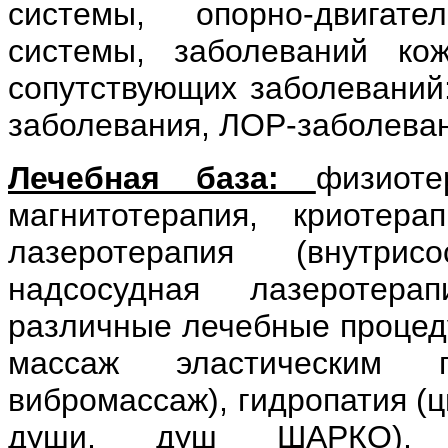
системы, опорно-двигате
системы, заболеваний кож
сопутствующих заболеваний:
заболевания, ЛОР-заболеван
Лечебная база:
физиоте
магнитотерапия, криотера
лазеротерапия (внутрис
надсосудная лазеротерап
различные лечебные процеду
массаж эластическим 
вибромассаж), гидропатия (
души, душ ШАРКО), ин