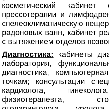
косметический кабинет
прессотерапии и лимфодрен
спелеоклиматическую пещеру
радоновых ванн, кабинет ре
с вытяжением отделов позво
Диагностика:
кабинеты диа
лаборатория, функциональн
диагностика, компьютерна
точкам; консультации специ
кардиолога, гинеколо
физиотерапевта, стом
отоларинголога, уролога