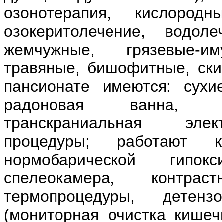
озонотерапия, кислород
озокеритолечение, водол
жемчужные, грязевые-им
травяные, бишофитные, ски
пансионате имеются: сухи
радоновая ванна, сто
транскраниальная элек
процедуры; работают 
нормобарической гипок
спелеокамера, контр
термопроцедуры, детензо
(мониторная очистка кишеч