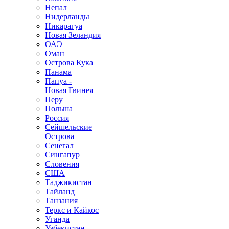
Непал
Нидерланды
Никарагуа
Новая Зеландия
ОАЭ
Оман
Острова Кука
Панама
Папуа -
Новая Гвинея
Перу
Польша
Россия
Сейшельские
Острова
Сенегал
Сингапур
Словения
США
Таджикистан
Тайланд
Танзания
Теркс и Кайкос
Уганда
Узбекистан