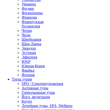
Украина
Фиджи
Филиппины
Франция
Французская
Полинезия
Чехия
Чили
Швейцария
Шри-Ланка
Эквадор
Эстония
Эфиопия
ЮАР
Южная Корея
Ямайка
Япония
Типы туров
SPO / Спецпредложения
Активные туры
Горнолыжные туры
Йога, медитация
Круиз
Лечебные туры, SPA, Wellness