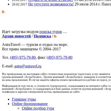
Не упустите возможность!
29 июля 2014 г. Панс
20.02.2017
Идет загрузка модуля
поиска туров
…
Архив новостей
/
Подписка
/
AstraTravel
— туризм и отдых на море.
Все права защищены © 2004–2017
Тел.
(495) 975-79-80
, факс
(495) 975-79-80
E-mail:
astra@astravel.ru
Все приведенные на настоящем сайте стоимостные показатели туристских услуг являются
группы компаний «АстраТрэвел». Группа компаний «АстраТрэвел» намерена в соответстви
на день предложения. В случае акцепта оферты оплата производится в рублях по курсу
Информация (в том числе, о стоимости турпродукта), содержащаяся на интернет-сайте w
компаний «АстраТрэвел» и содержащихся в базе данных агентств группы компаний «Астр
телефонам и адресам электронной почты, приведенным на сайте.
Горящие туры
Online бронирование
Online подбор тура