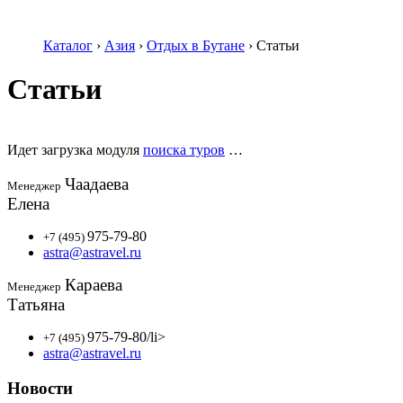
Каталог
›
Азия
›
Отдых в Бутане
›
Статьи
Статьи
Идет загрузка модуля
поиска туров
…
Чаадаева
Менеджер
Елена
975-79-80
+7 (495)
astra@astravel.ru
Караева
Менеджер
Татьяна
975-79-80
/li>
+7 (495)
astra@astravel.ru
Новости