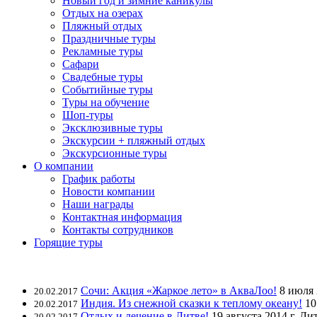
Новый год и зимние каникулы
Отдых на озерах
Пляжный отдых
Праздничные туры
Рекламные туры
Сафари
Свадебные туры
Событийные туры
Туры на обучение
Шоп-туры
Эксклюзивные туры
Экскурсии + пляжный отдых
Экскурсионные туры
О компании
График работы
Новости компании
Наши награды
Контактная информация
Контакты сотрудников
Горящие туры
Сочи: Акция «Жаркое лето» в АкваЛоо!
8 июля 
20.02.2017
Индия. Из снежной сказки к теплому океану!
10
20.02.2017
Отдых и лечение в Литве!
19 августа 2014 г. Ли
20.02.2017