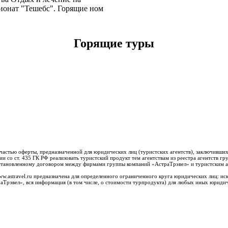
ионат "Тешебс". Горящие ном
Горящие туры
 частью оферты, предназначенной для юридических лиц (туристских агентств), заключивши
и со ст. 435 ГК РФ реализовать туристский продукт тем агентствам из реестра агентств 
, установленному договором между фирмами группы компаний «АстраТрэвел» и туристским а
ww.astravel.ru предназначена для определенного ограниченного круга юридических лиц: и
аТрэвел», вся информация (в том числе, о стоимости турпродукта) для любых иных юриди