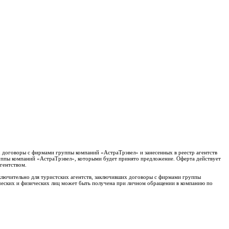
х договоры с фирмами группы компаний «АстраТрэвел» и занесенных в реестр агентств
группы компаний «АстраТрэвел», которыми будет принято предложение. Оферта действует
гентством.
сключительно для туристских агентств, заключивших договоры с фирмами группы
ческих и физических лиц может быть получена при личном обращении в компанию по