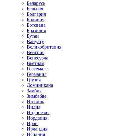
Беларусь
Бельгия
Болгария
Боливия
Ботсвана
Бразилия
Бутан
Вануату
Великобритания
Венгрия
Венесуэла
Вьетнам
Гватемала
Германия
Грузия
Доминикана
Замбия
Зимбабве
Израиль
Индия
Индонезия
Иордания
Иран
Ирландия
Испания