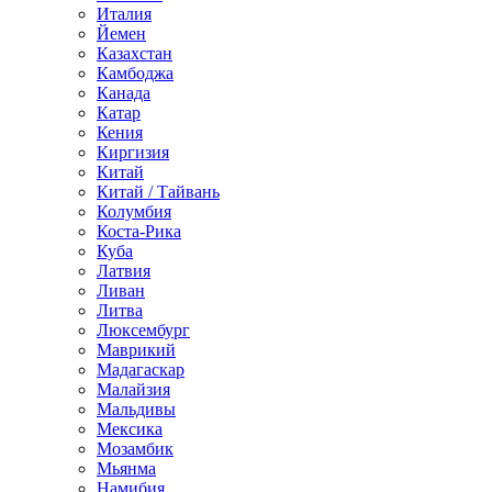
Италия
Йемен
Казахстан
Камбоджа
Канада
Катар
Кения
Киргизия
Китай
Китай / Тайвань
Колумбия
Коста-Рика
Куба
Латвия
Ливан
Литва
Люксембург
Маврикий
Мадагаскар
Малайзия
Мальдивы
Мексика
Мозамбик
Мьянма
Намибия