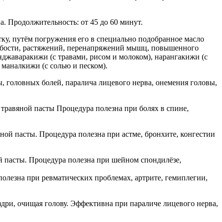
. Продолжительность: от 45 до 60 минут.
тку, путём погружения его в специально подобранное масло
лабости, растяжений, перенапряжений мышц, повышенного
нджаваракижи (с травами, рисом и молоком), нарангакижи (с
 маналкижи (с солью и песком).
, головных болей, паралича лицевого нерва, онемения головы,
 травяной пасты Процедура полезна при болях в спине,
ной пасты. Процедура полезна при астме, бронхите, конгестии
й пасты. Процедура полезна при шейном спондилёзе,
полезна при ревматических проблемах, артрите, гемиплегии,
дри, очищая голову. Эффективна при параличе лицевого нерва,