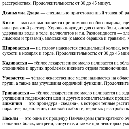
расстройствах. Продолжительность: от 30 до 45 минут.
Дханьямла Дхара
— специально приготовленный травяной раст
Кижи
— массаж выполняется при помощи особого шарика, сдела
или травяной раствор. Хорошо подходит для снятия боли, он
удержания воды в теле, целлюлитов и т.д. Разновидности — эл
лимоном и травами), мамсакижи (с мясом барашка и травами), м
Шировастхи
— на голову надевается специальный колпак, кот
сухости в ноздрях и горле. Продолжительность: от 30 до 45 мин
Кадивастхи
— тёплое лекарственное масло наливается на обла
спондилёзе и других проблемах нижнего отдела позвоночника. 
Уровастхи
— тёплое лекарственное масло наливается на област
груди, а также для улучшения сердечной функции. Продолжител
Гривавастхи
— тёплое лекарственное масло наливается на зад
ухудшении подвижности шеи и других воспалительных процесса
Пижичил
— это процедура «сведана», в которой тёплые растит
параличе, параплегии, половой слабости, нервных расстройства
Насьям
— это одна их процедур Панчакармы (пятикратного очи
головных болях, мигрени, синусите, а также при некоторых ум