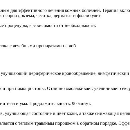
льным для эффективного лечения кожных болезней. Терапия вкл
псориаз, экзема, чесотка, дерматит и фолликулит.
ые процедуры, в зависимости от необходимости:
ока с лечебными препаратами на лоб.
, улучшающий периферическое кровообращение, лимфатический и
и и при помощи стопы. Отлично омолаживает, увеличивает сексу
и тела и ума. Продолжительность: 90 минут.
в, улучшающая состояние и цвет кожи, а также снижающая целлю
елается с тёплым травяным порошком в обратном порядке. Эффек