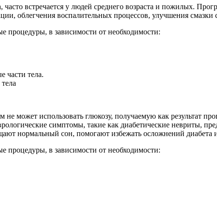
, часто встречается у людей среднего возраста и пожилых. Про
ации, облегчения воспалительных процессов, улучшения смазки с
ые процедуры, в зависимости от необходимости:
 части тела.
 тела
м не может использовать глюкозу, получаемую как результат п
врологические симптомы, такие как диабетические невриты, п
ащают нормальный сон, помогают избежать осложнений диабета и
ые процедуры, в зависимости от необходимости: