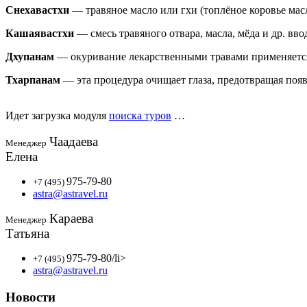
Снехавастхи
— травяное масло или гхи (топлёное коровье мас
Кашаявастхи
— смесь травяного отвара, масла, мёда и др. вв
Дхупанам
— окуривание лекарственными травами применяется 
Тхарпанам
— эта процедура очищает глаза, предотвращая появ
Идет загрузка модуля
поиска туров
…
Чаадаева
Менеджер
Елена
975-79-80
+7 (495)
astra@astravel.ru
Караева
Менеджер
Татьяна
975-79-80
/li>
+7 (495)
astra@astravel.ru
Новости