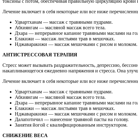
токсины с потом, обеспечивая правильную циркуляцию крови в
Лечение включает в себя некоторые или все ниже перечисленн
Удвартханам — массаж с травяными пудрами.
Абхиянгам — масляной массаж всего тела.
Дхара — непрерывное капание травяными маслами на гол
Елакижи — массаж листьями трав в мешочках.
Нджаваракижи — массаж мешочками с рисом и молоком.
АНТИСТРЕССОВАЯ ТЕРАПИЯ
Стресс может вызывать раздражительность, депрессию, бессо
накапливающегося ежедневно напряжения и стресса. Она улучша
Лечение включает в себя некоторые или все ниже перечисленн
Удвартханам — массаж с травяными пудрами.
Абхиянгам — масляной массаж всего тела.
Дхара — непрерывное капание травяными маслами на гол
Елакижи — массаж листьями трав в мешочках.
Нджаваракижи — массаж мешочками с рисом и молоком.
Далапотичил — нанесение травяной пасты на голову.
Занятия йогой с квалифицированным инструктором.
СНИЖЕНИЕ ВЕСА