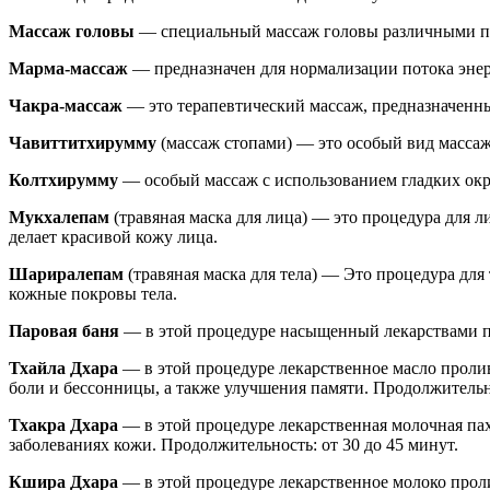
Массаж головы
— специальный массаж головы различными по
Марма-массаж
— предназначен для нормализации потока энерг
Чакра-массаж
— это терапевтический массаж, предназначенны
Чавиттитхирумму
(массаж стопами) — это особый вид массаж
Колтхирумму
— особый массаж с использованием гладких окр
Мукхалепам
(травяная маска для лица) — это процедура для
делает красивой кожу лица.
Шариралепам
(травяная маска для тела) — Это процедура для
кожные покровы тела.
Паровая баня
— в этой процедуре насыщенный лекарствами пар
Тхайла Дхара
— в этой процедуре лекарственное масло пролив
боли и бессонницы, а также улучшения памяти. Продолжительно
Тхакра Дхара
— в этой процедуре лекарственная молочная пах
заболеваниях кожи. Продолжительность: от 30 до 45 минут.
Кшира Дхара
— в этой процедуре лекарственное молоко прол