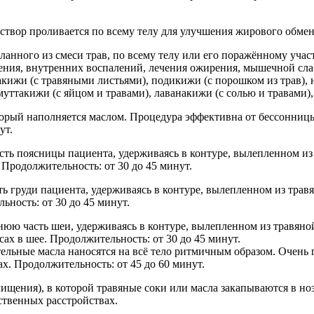
вор проливается по всему телу для улучшения жирового обмена
нного из смеси трав, по всему телу или его поражённому учас
емения, внутренних воспалений, лечения ожирения, мышечной с
акижи (с травяными листьями), подикижи (с порошком из трав), 
уттакижи (с яйцом и травами), лаванакижи (с солью и травами),
орый наполняется маслом. Процедура эффективна от бессонницы
ут.
сть поясницы пациента, удерживаясь в контуре, вылепленном из
Продолжительность: от 30 до 45 минут.
ь груди пациента, удерживаясь в контуре, вылепленном из травя
ьность: от 30 до 45 минут.
нюю часть шеи, удерживаясь в контуре, вылепленном из травяно
х в шее. Продолжительность: от 30 до 45 минут.
ельные масла наносятся на всё тело ритмичным образом. Очень 
х. Продолжительность: от 45 до 60 минут.
щения), в которой травяные соки или масла закапываются в ноз
ственных расстройствах.