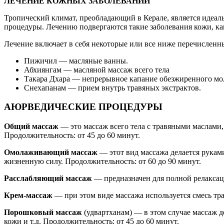
ЛЕЧЕНИЕ КОЖНЫХ ЗАБОЛЕВАНИЙ
Тропический климат, преобладающий в Керале, является идеа
процедуры. Лечению подвергаются такие заболевания кожи, как 
Лечение включает в себя некоторые или все ниже перечисленн
Пижичил — масляные ванны.
Абхиянгам — масляной массаж всего тела
Такара Дхара — непрерывное капание обезжиренного мол
Снехапанам — прием внутрь травяных экстрактов.
АЮРВЕДИЧЕСКИЕ ПРОЦЕДУРЫ
Общий массаж
— это массаж всего тела с травяными маслами
Продолжительность: от 45 до 60 минут.
Омолаживающий массаж
— этот вид массажа делается рукам
жизненную силу. Продолжительность: от 60 до 90 минут.
Расслабляющий массаж
— предназначен для полной релаксаци
Крем-массаж
— при этом виде массажа используется смесь тра
Порошковый массаж
(удвартханам) — в этом случае массаж д
кожи и т.д. Продолжительность: от 45 до 60 минут.