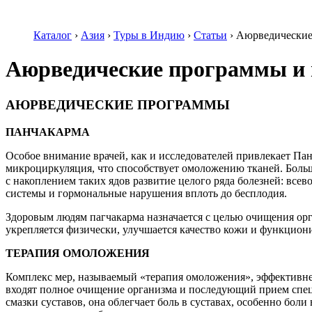
Каталог
›
Азия
›
Туры в Индию
›
Статьи
›
Аюрведические
Аюрведические программы и
АЮРВЕДИЧЕСКИЕ ПРОГРАММЫ
ПАНЧАКАРМА
Особое внимание врачей, как и исследователей привлекает Па
микроциркуляция, что способствует омоложению тканей. Больш
с накоплением таких ядов развитие целого ряда болезней: все
системы и гормональные нарушения вплоть до бесплодия.
Здоровым людям пагчакарма назначается с целью очищения орг
укрепляется физически, улучшается качество кожи и функциони
ТЕРАПИЯ ОМОЛОЖЕНИЯ
Комплекс мер, называемый «терапия омоложения», эффективней
входят полное очищение организма и последующий прием спец
смазки суставов, она облегчает боль в суставах, особенно бо