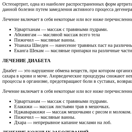
Остеоартрит, одна из наиболее распространенных форм артрита
данной болезни путем замедления активного процесса дегенер
Лечение включает в себя некоторые или все ниже перечисленн
Удвартханам — массаж с травяными пудрами.
Абхиянгам — масляной массаж всего тела
Пижичил — масляные ванны.
Упанаха Шведен — нанесение травяных паст на различные
Еканга Шекам — масляные припарки на различные части
ЛЕЧЕНИЕ ДИАБЕТА
Диабет — это нарушение обмена веществ, при котором организ
сахара в крови и моче. Аюрведические процедуры снижают не
процессы в организме, предотвращают боли в суставах, возвр
Лечение включает в себя некоторые или все ниже перечисленн
Удвартханам — массаж с травяными пудрами.
Елакижи — массаж листьями трав в мешочках.
Нджаваракижи — массаж мешочками с рисом и молоком.
Пижичил — масляные ванны.
Дхара — непрерывное капание маслами на лоб.