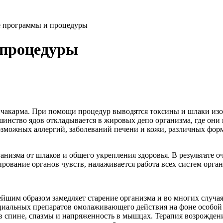
 программы и процедуры
 процедуры
нчакарма. При помощи процедур выводятся токсины и шлаки изо 
инство ядов откладывается в жировых депо организма, где они
возможных аллергий, заболеваний печени и кожи, различных фор
анизма от шлаков и общего укрепления здоровья. В результате 
рование органов чувств, налаживается работа всех систем орган
шим образом замедляет старение организма и во многих случая
иальных препаратов омолаживающего действия на фоне особой 
ли в спине, спазмы и напряженность в мышцах. Терапия возрожд