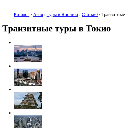
Каталог
›
Азия
›
Туры в Японию
›
Статьи0
›
Транзитные т
Транзитные туры в Токио