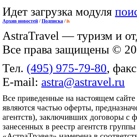
Идет загрузка модуля
пои
Архив новостей
/
Подписка
/
AstraTravel
— туризм и от
Все права защищены © 2
Тел.
(495) 975-79-80
, фак
E-mail:
astra@astravel.ru
Все приведенные на настоящем сайте
являются частью оферты, предназнач
агентств), заключивших договоры с 
занесенных в реестр агентств групп
«АстраТрэвел» намерена в соответств