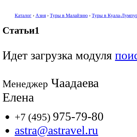
Каталог
›
Азия
›
Туры в Малайзию
›
Туры в Куала-Лумпур
Статьи1
Идет загрузка модуля
пои
Чаадаева
Менеджер
Елена
975-79-80
+7 (495)
astra@astravel.ru