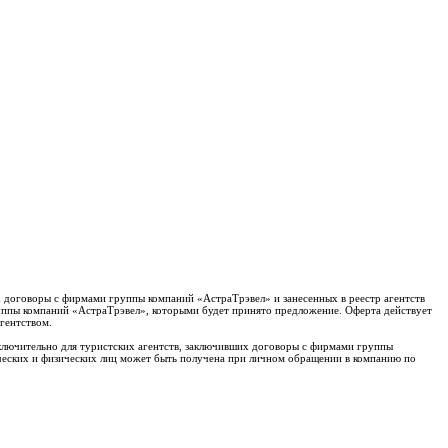
х договоры с фирмами группы компаний «АстраТрэвел» и занесенных в реестр агентств
группы компаний «АстраТрэвел», которыми будет принято предложение. Оферта действует
гентством.
сключительно для туристских агентств, заключивших договоры с фирмами группы
ческих и физических лиц может быть получена при личном обращении в компанию по