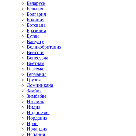
Беларусь
Бельгия
Болгария
Боливия
Ботсвана
Бразилия
Бутан
Вануату
Великобритания
Венгрия
Венесуэла
Вьетнам
Гватемала
Германия
Грузия
Доминикана
Замбия
Зимбабве
Израиль
Индия
Индонезия
Иордания
Иран
Ирландия
Испания