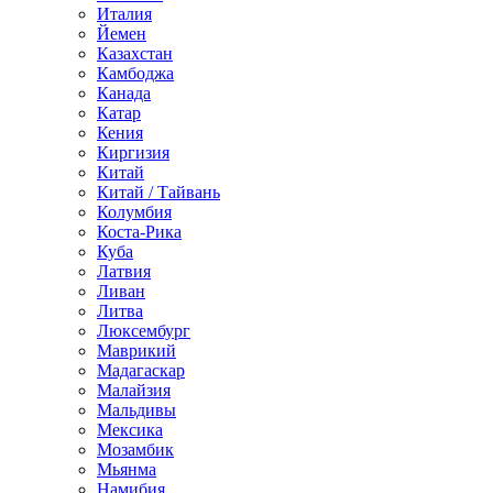
Италия
Йемен
Казахстан
Камбоджа
Канада
Катар
Кения
Киргизия
Китай
Китай / Тайвань
Колумбия
Коста-Рика
Куба
Латвия
Ливан
Литва
Люксембург
Маврикий
Мадагаскар
Малайзия
Мальдивы
Мексика
Мозамбик
Мьянма
Намибия