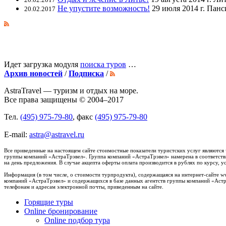
Не упустите возможность!
29 июля 2014 г. Панс
20.02.2017
Идет загрузка модуля
поиска туров
…
Архив новостей
/
Подписка
/
AstraTravel
— туризм и отдых на море.
Все права защищены © 2004–2017
Тел.
(495) 975-79-80
, факс
(495) 975-79-80
E-mail:
astra@astravel.ru
Все приведенные на настоящем сайте стоимостные показатели туристских услуг являются
группы компаний «АстраТрэвел». Группа компаний «АстраТрэвел» намерена в соответстви
на день предложения. В случае акцепта оферты оплата производится в рублях по курсу
Информация (в том числе, о стоимости турпродукта), содержащаяся на интернет-сайте w
компаний «АстраТрэвел» и содержащихся в базе данных агентств группы компаний «Астр
телефонам и адресам электронной почты, приведенным на сайте.
Горящие туры
Online бронирование
Online подбор тура