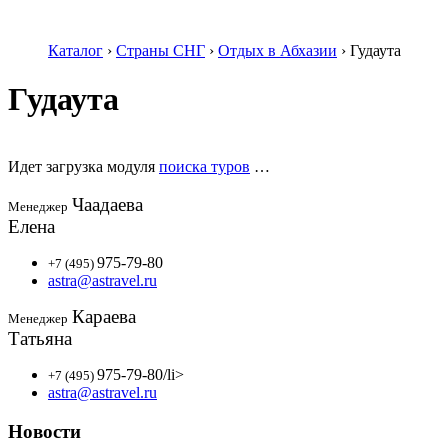
Каталог
›
Страны СНГ
›
Отдых в Абхазии
›
Гудаута
Гудаута
Идет загрузка модуля
поиска туров
…
Чаадаева
Менеджер
Елена
975-79-80
+7 (495)
astra@astravel.ru
Караева
Менеджер
Татьяна
975-79-80
/li>
+7 (495)
astra@astravel.ru
Новости