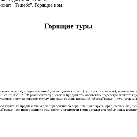
ионат "Тешебс". Горящие ном
Горящие туры
 частью оферты, предназначенной для юридических лиц (туристских агентств), заключивши
и со ст. 435 ГК РФ реализовать туристский продукт тем агентствам из реестра агентств 
, установленному договором между фирмами группы компаний «АстраТрэвел» и туристским а
ww.astravel.ru предназначена для определенного ограниченного круга юридических лиц: и
аТрэвел», вся информация (в том числе, о стоимости турпродукта) для любых иных юриди