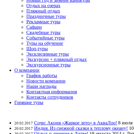
Новый год и зимние каникулы
Отдых на озерах
Пляжный отдых
Праздничные туры
Рекламные туры
Сафари
Свадебные туры
Событийные туры
Туры на обучение
Шоп-туры
Эксклюзивные туры
Экскурсии + пляжный отдых
Экскурсионные туры
О компании
График работы
Новости компании
Наши награды
Контактная информация
Контакты сотрудников
Горящие туры
Сочи: Акция «Жаркое лето» в АкваЛоо!
8 июля 
20.02.2017
Индия. Из снежной сказки к теплому океану!
10
20.02.2017
Отдых и лечение в Литве!
19 августа 2014 г. Ли
20.02.2017