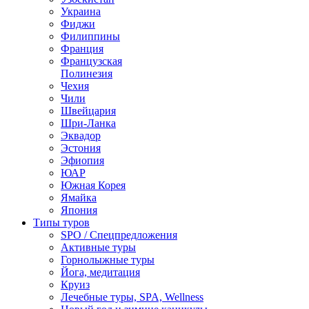
Украина
Фиджи
Филиппины
Франция
Французская
Полинезия
Чехия
Чили
Швейцария
Шри-Ланка
Эквадор
Эстония
Эфиопия
ЮАР
Южная Корея
Ямайка
Япония
Типы туров
SPO / Спецпредложения
Активные туры
Горнолыжные туры
Йога, медитация
Круиз
Лечебные туры, SPA, Wellness