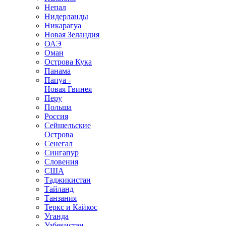
Непал
Нидерланды
Никарагуа
Новая Зеландия
ОАЭ
Оман
Острова Кука
Панама
Папуа -
Новая Гвинея
Перу
Польша
Россия
Сейшельские
Острова
Сенегал
Сингапур
Словения
США
Таджикистан
Тайланд
Танзания
Теркс и Кайкос
Уганда
Узбекистан