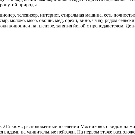
тронутой природы.
иционер, телевизор, интернет, стиральная машина, есть полност
, молоко, мясо, овощи, мед, орехи, вино, чача), рядом сельски
оки живописи на пленэре, занятия йогой с преподавателем. Дети
215 кв.м., расположенный в селении Мясниково, с видом на море
я видами на удивительные пейзажи. На первом этаже расположена