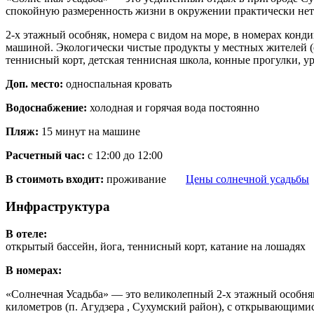
спокойную размеренность жизни в окружении практически не
2-х этажный особняк, номера с видом на море, в номерах конд
машиной. Экологически чистые продукты у местных жителей (сыр
теннисный корт, детская теннисная школа, конные прогулки, ур
Доп. место:
односпальная кровать
Водоснабжение:
холодная и горячая вода постоянно
Пляж:
15 минут на машине
Расчетный час:
c 12:00 до 12:00
В стоимоть входит:
проживание
Цены солнечной усадьбы
Инфраструктура
В отеле:
открытый бассейн, йога, теннисный корт, катание на лошадях
В номерах:
«Солнечная Усадьба» — это великолепный 2-х этажный особняк 
километров (п. Агудзера , Сухумский район), с открывающимис