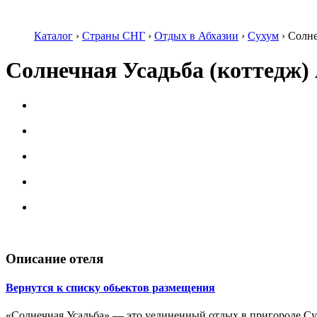
Каталог
›
Страны СНГ
›
Отдых в Абхазии
›
Сухум
›
Солне
Солнечная Усадьба (коттедж
Описание отеля
Вернутся к списку обьектов размещения
«Солнечная Усадьба» — это уединенный отдых в пригороде Суху