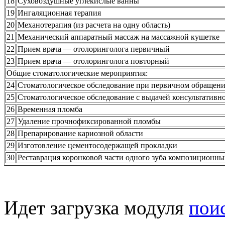
18
Суховоздушные углекислые ванны
19
Ингаляционная терапия
20
Механотерапия (из расчета на одну область)
21
Механический аппаратный массаж на массажной кушетке
22
Прием врача — отолоринголога первичный
23
Прием врача — отолоринголога повторный
Общие стоматологические мероприятия:
24
Стоматологическое обследование при первичном обращен
25
Стоматологическое обследование с выдачей консультативн
26
Временная пломба
27
Удаление прочнофиксированной пломбы
28
Препарирование кариозной области
29
Изготовление цементосодержащей прокладки
30
Реставрация коронковой части одного зуба композиционн
Идет загрузка модуля
пои