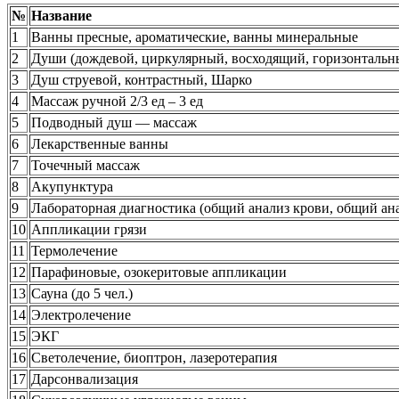
№
Название
1
Ванны пресные, ароматические, ванны минеральные
2
Души (дождевой, циркулярный, восходящий, горизонтальн
3
Душ струевой, контрастный, Шарко
4
Массаж ручной 2/3 ед – 3 ед
5
Подводный душ — массаж
6
Лекарственные ванны
7
Точечный массаж
8
Акупунктура
9
Лабораторная диагностика (общий анализ крови, общий ана
10
Аппликации грязи
11
Термолечение
12
Парафиновые, озокеритовые аппликации
13
Сауна (до 5 чел.)
14
Электролечение
15
ЭКГ
16
Светолечение, биоптрон, лазеротерапия
17
Дарсонвализация