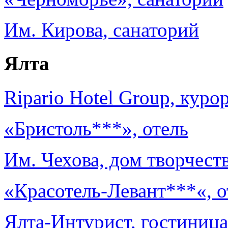
Им. Кирова, санаторий
Ялта
Ripario Hotel Group, кур
«Бристоль***», отель
Им. Чехова, дом творчест
«Красотель-Левант***
«, 
Ялта-Интурист, гостиница