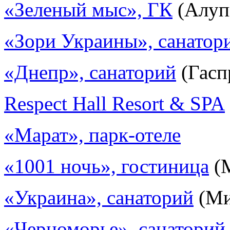
«Зеленый мыс», ГК
(Алуп
«Зори Украины», санатор
«Днепр», санаторий
(Гасп
Respect Hall Resort & SPA
«Марат», парк-отеле
«1001 ночь», гостиница
(
«Украина», санаторий
(Ми
«Черноморье», санаторий