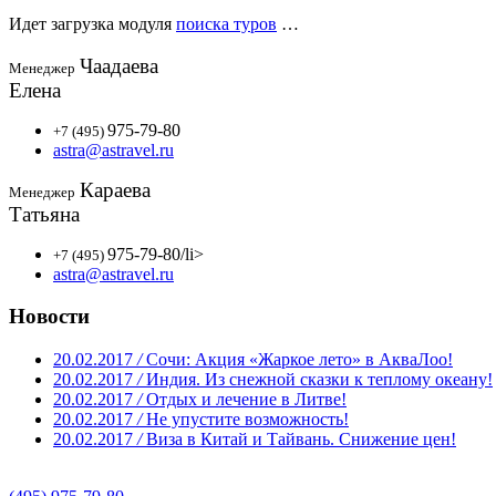
Идет загрузка модуля
поиска туров
…
Чаадаева
Менеджер
Елена
975-79-80
+7 (495)
astra@astravel.ru
Караева
Менеджер
Татьяна
975-79-80
/li>
+7 (495)
astra@astravel.ru
Новости
20.02.2017
/
Сочи: Акция «Жаркое лето» в АкваЛоо!
20.02.2017
/
Индия. Из снежной сказки к теплому океану!
20.02.2017
/
Отдых и лечение в Литве!
20.02.2017
/
Не упустите возможность!
20.02.2017
/
Виза в Китай и Тайвань. Снижение цен!