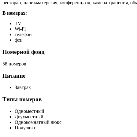
ресторан, парикмахерская, конференц-зал, камера хранения, обм
В номерах:
TV
Wi-Fi
телефон
фен
Номерной фонд
58 номеров
Питание
Завтрак
Типы номеров
Одноместный
Двухместный
Однокомнатный люкс
Полулюкс