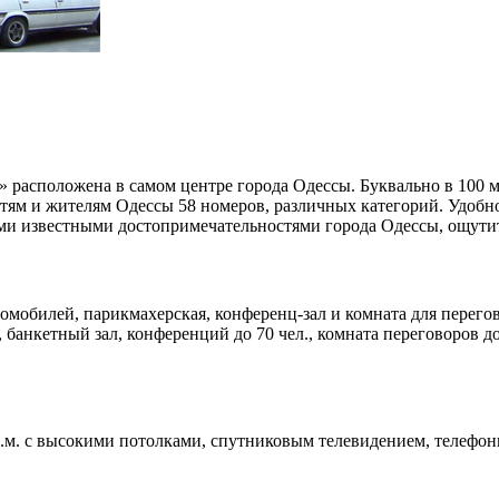
 расположена в самом центре города Одессы. Буквально в 100 м
остям и жителям Одессы 58 номеров, различных категорий. Удоб
ыми известными достопримечательностями города Одессы, ощутит
томобилей, парикмахерская, конференц-зал и комната для перего
банкетный зал, конференций до 70 чел., комната переговоров до
.м. с высокими потолками, спутниковым телевидением, телефонно