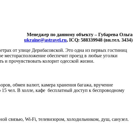
Менеджер по данному объекту – Губарева Ольга
ukraine@astravel.ru
, ICQ: 588339948 (вн.тел. 3434)
етрах от улице Дерибасовской. Это одна из первых гостиниц
ное месторасположение обеспечит проезд в любые уголки
ь и прочувствовать колорит одесской жизни.
воров, обмен валют, камера хранения багажа, вручение
 15 чел. В холле, кафе бесплатный доступ к беспроводному
й связью, Wi-Fi, телевизором, холодильником, душ, санузел.