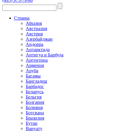
(495) 975-79-80
Страны
Абхазия
Австралия
Австрия
Азербайджан
Андорра
Антарктида
Антигуа и Барбуда
Аргентина
Армения
Аруба
Багамы
Бангладеш
Барбадос
Беларусь
Бельгия
Болгария
Боливия
Ботсвана
Бразилия
Бутан
Вануату