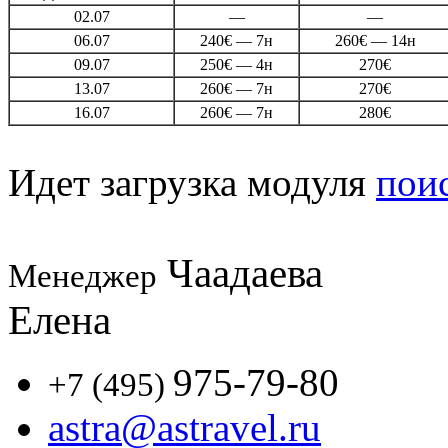
02.07
—
—
06.07
240€ — 7н
260€ — 14н
09.07
250€ — 4н
270€
13.07
260€ — 7н
270€
16.07
260€ — 7н
280€
Идет загрузка модуля
пои
Чаадаева
Менеджер
Елена
975-79-80
+7 (495)
astra@astravel.ru