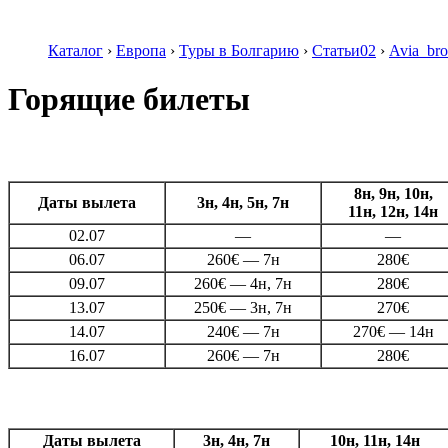
Каталог
›
Европа
›
Туры в Болгарию
›
Статьи02
›
Avia_bro
Горящие билеты
8н, 9н, 10н,
Даты вылета
3н, 4н, 5н, 7н
11н, 12н, 14н
02.07
—
—
06.07
260€ — 7н
280€
09.07
260€ — 4н, 7н
280€
13.07
250€ — 3н, 7н
270€
14.07
240€ — 7н
270€ — 14н
16.07
260€ — 7н
280€
Даты вылета
3н, 4н, 7н
10н, 11н, 14н