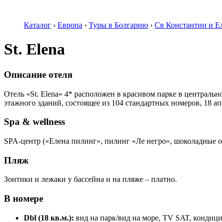
Каталог
›
Европа
›
Туры в Болгарию
›
Св Константин и Е
St. Elena
Описание отеля
Отель «St. Elena» 4* расположен в красивом парке в центрально
этажного зданий, состоящее из 104 стандартных номеров, 18 а
Spa & wellness
SPA-центр («Елена пилинг», пилинг «Ле негро», шоколадные о
Пляж
Зонтики и лежаки у бассейна и на пляже – платно.
В номере
Dbl (18 кв.м.):
вид на парк/вид на море, TV SAT, кондици