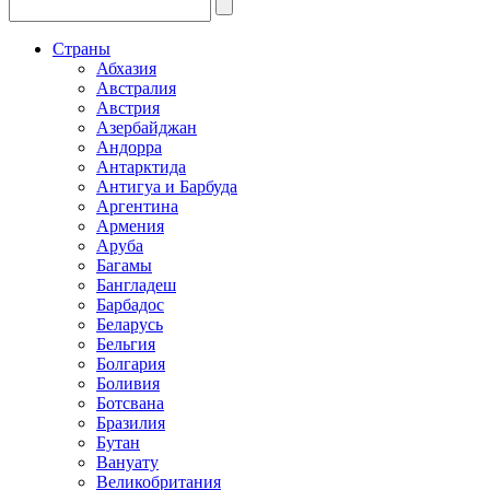
Страны
Абхазия
Австралия
Австрия
Азербайджан
Андорра
Антарктида
Антигуа и Барбуда
Аргентина
Армения
Аруба
Багамы
Бангладеш
Барбадос
Беларусь
Бельгия
Болгария
Боливия
Ботсвана
Бразилия
Бутан
Вануату
Великобритания