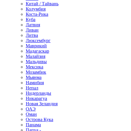
Китай / Тайвань
Колумбия
Коста-Рика
Куба
Латвия
Ливан
Литва
Люксембург
Маврикий
Мадагаскар
Малайзия
Мальдивы
Мексика
Мозамбик
Мьянма
Намибия
Непал
Нидерланды
Никарагуа
Новая Зеландия
ОАЭ
Оман
Острова Кука
Панама
Папуа -