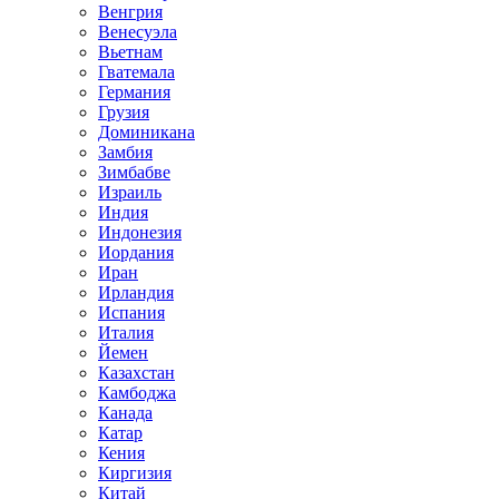
Венгрия
Венесуэла
Вьетнам
Гватемала
Германия
Грузия
Доминикана
Замбия
Зимбабве
Израиль
Индия
Индонезия
Иордания
Иран
Ирландия
Испания
Италия
Йемен
Казахстан
Камбоджа
Канада
Катар
Кения
Киргизия
Китай