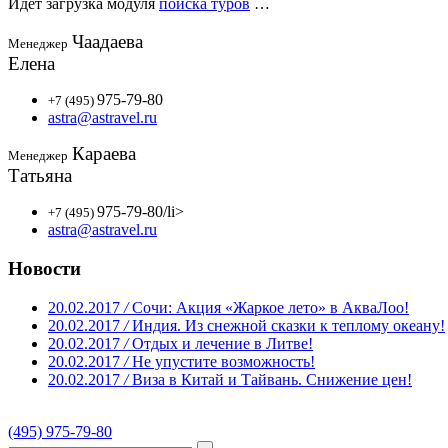
Идет загрузка модуля
поиска туров
…
Чаадаева
Менеджер
Елена
975-79-80
+7 (495)
astra@astravel.ru
Караева
Менеджер
Татьяна
975-79-80
/li>
+7 (495)
astra@astravel.ru
Новости
20.02.2017
/
Сочи: Акция «Жаркое лето» в АкваЛоо!
20.02.2017
/
Индия. Из снежной сказки к теплому океану!
20.02.2017
/
Отдых и лечение в Литве!
20.02.2017
/
Не упустите возможность!
20.02.2017
/
Виза в Китай и Тайвань. Снижение цен!
(495) 975-79-80