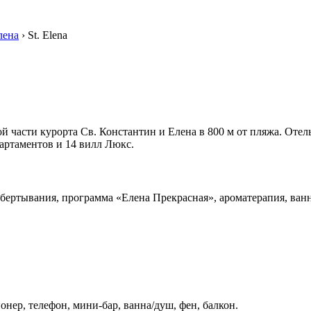
лена
›
St. Elena
й части курорта Св. Константин и Елена в 800 м от пляжа. Отель 
партаментов и 14 вилл Люкс.
бертывания, программа «Елена Прекрасная», ароматерапия, ван
онер, телефон, мини-бар, ванна/душ, фен, балкон.