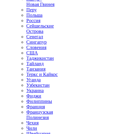
Новая Гвинея
Перу
Польша
Россия
Сейшельские
Острова
Сенегал
Сингапур
Словения
США
Таджикистан
Тайланд
Танзания
Теркс и Кайкос
Уганда
Узбекистан
Украина
Фиджи
Филиппины
Франция
Французская
Полинезия
Чехия
Чили
Швейцария