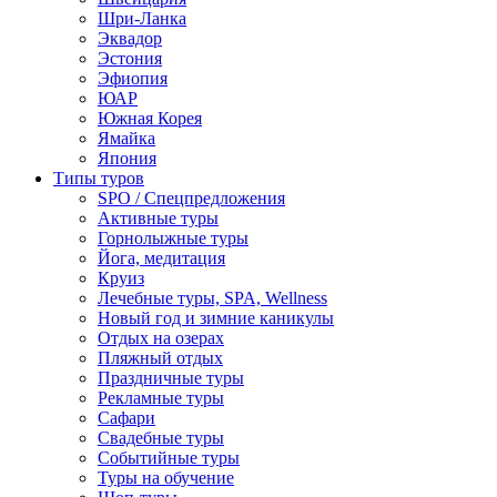
Шри-Ланка
Эквадор
Эстония
Эфиопия
ЮАР
Южная Корея
Ямайка
Япония
Типы туров
SPO / Спецпредложения
Активные туры
Горнолыжные туры
Йога, медитация
Круиз
Лечебные туры, SPA, Wellness
Новый год и зимние каникулы
Отдых на озерах
Пляжный отдых
Праздничные туры
Рекламные туры
Сафари
Свадебные туры
Событийные туры
Туры на обучение