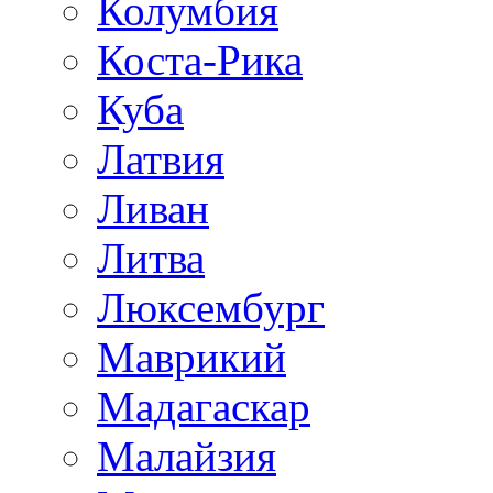
Колумбия
Коста-Рика
Куба
Латвия
Ливан
Литва
Люксембург
Маврикий
Мадагаскар
Малайзия