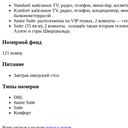
Standard: кабельное TV, радио, телефон, мини-бар, косме
Komfort: кабельное TV, радио, телефон, кондиционер, ми
балконом/террасой .
Junior Suite: расположены на VIP этажах, 2 комнаты — го
Suite: (55 кв.м), 2 комнаты, оснащён также вторым теле
Аллею и горы Шварцвальда.
Номерной фонд
121 номер
Питание
Завтрак шведский стол
Типы номеров
DBL
Junior Suite
Suite
Комфорт
Идет загрузка модуля
поиска туров
…