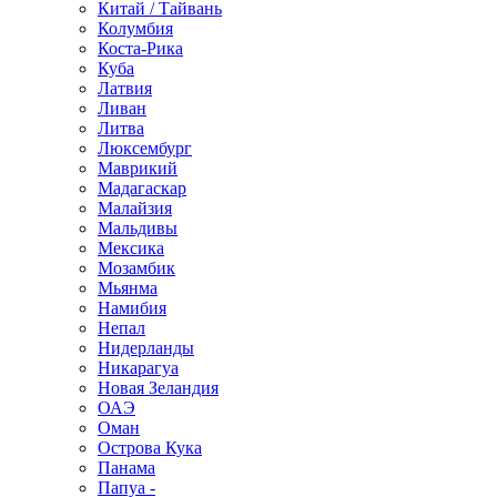
Китай / Тайвань
Колумбия
Коста-Рика
Куба
Латвия
Ливан
Литва
Люксембург
Маврикий
Мадагаскар
Малайзия
Мальдивы
Мексика
Мозамбик
Мьянма
Намибия
Непал
Нидерланды
Никарагуа
Новая Зеландия
ОАЭ
Оман
Острова Кука
Панама
Папуа -