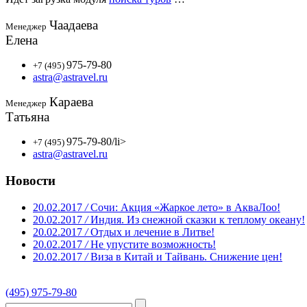
Чаадаева
Менеджер
Елена
975-79-80
+7 (495)
astra@astravel.ru
Караева
Менеджер
Татьяна
975-79-80
/li>
+7 (495)
astra@astravel.ru
Новости
20.02.2017
/
Сочи: Акция «Жаркое лето» в АкваЛоо!
20.02.2017
/
Индия. Из снежной сказки к теплому океану!
20.02.2017
/
Отдых и лечение в Литве!
20.02.2017
/
Не упустите возможность!
20.02.2017
/
Виза в Китай и Тайвань. Снижение цен!
(495) 975-79-80