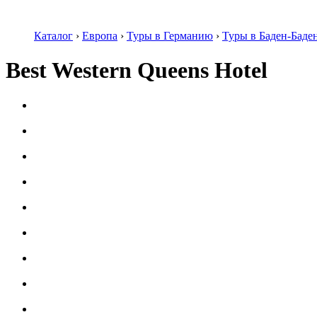
Каталог
›
Европа
›
Туры в Германию
›
Туры в Баден-Баде
Best Western Queens Hotel