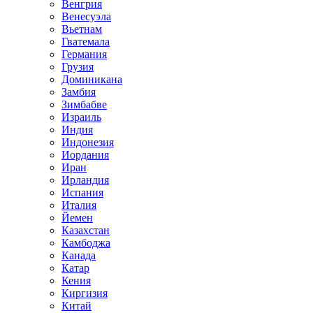
Венгрия
Венесуэла
Вьетнам
Гватемала
Германия
Грузия
Доминикана
Замбия
Зимбабве
Израиль
Индия
Индонезия
Иордания
Иран
Ирландия
Испания
Италия
Йемен
Казахстан
Камбоджа
Канада
Катар
Кения
Киргизия
Китай