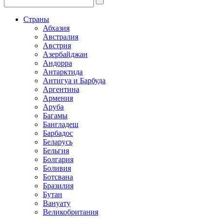
Страны
Абхазия
Австралия
Австрия
Азербайджан
Андорра
Антарктида
Антигуа и Барбуда
Аргентина
Армения
Аруба
Багамы
Бангладеш
Барбадос
Беларусь
Бельгия
Болгария
Боливия
Ботсвана
Бразилия
Бутан
Вануату
Великобритания