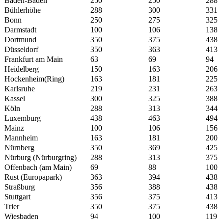
Baden-Baden
250
250
288
Bühlerhöhe
288
300
331
Bonn
250
275
325
Darmstadt
100
106
138
Dortmund
350
375
438
Düsseldorf
350
363
413
Frankfurt am Main
63
69
94
Heidelberg
150
163
206
Hockenheim(Ring)
163
181
225
Karlsruhe
219
231
263
Kassel
300
325
388
Köln
288
313
344
Luxemburg
438
463
494
Mainz
100
106
156
Mannheim
163
181
200
Nürnberg
350
369
425
Nürburg (Nürburgring)
288
313
375
Offenbach (am Main)
69
88
100
Rust (Europapark)
363
394
438
Straßburg
356
388
438
Stuttgart
356
375
413
Trier
350
375
438
Wiesbaden
94
100
119