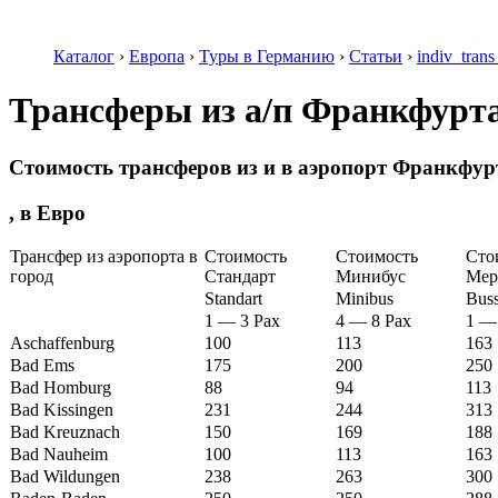
Каталог
›
Европа
›
Туры в Германию
›
Статьи
›
indiv_trans
Трансферы из а/п Франкфурт
Стоимость трансферов из и в аэропорт Франкфур
, в Евро
Трансфер из аэропорта в
Стоимость
Стоимость
Сто
город
Стандарт
Минибуc
Мер
Standart
Minibus
Buss
1 — 3 Pax
4 — 8 Pax
1 —
Aschaffenburg
100
113
163
Bad Ems
175
200
250
Bad Homburg
88
94
113
Bad Kissingen
231
244
313
Bad Kreuznach
150
169
188
Bad Nauheim
100
113
163
Bad Wildungen
238
263
300