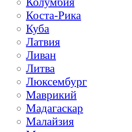
Колумбия
Коста-Рика
Куба
Латвия
Ливан
Литва
Люксембург
Маврикий
Мадагаскар
Малайзия