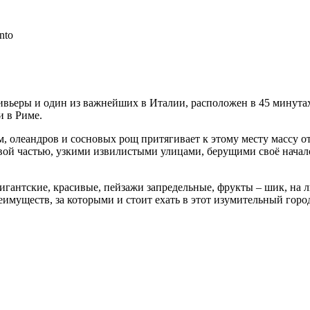
nto
ивьеры и один из важнейших в Италии, расположен в 45 минутах
и в Риме.
, олеандров и сосновых рощ притягивает к этому месту массу от
й частью, узкими извилистыми улицами, берущими своё начало от
игантские, красивые, пейзажи запредельные, фрукты – шик, на 
еимуществ, за которыми и стоит ехать в этот изумительный горо