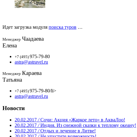
Идет загрузка модуля
поиска туров
…
Чаадаева
Менеджер
Елена
975-79-80
+7 (495)
astra@astravel.ru
Караева
Менеджер
Татьяна
975-79-80
/li>
+7 (495)
astra@astravel.ru
Новости
20.02.2017
/
Сочи: Акция «Жаркое лето» в АкваЛоо!
20.02.2017
/
Индия. Из снежной сказки к теплому океану!
20.02.2017
/
Отдых и лечение в Литве!
20.02.2017
/
Не упустите возможность!