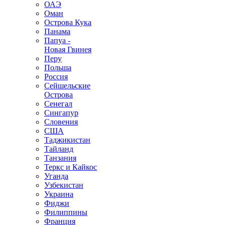
ОАЭ
Оман
Острова Кука
Панама
Папуа -
Новая Гвинея
Перу
Польша
Россия
Сейшельские
Острова
Сенегал
Сингапур
Словения
США
Таджикистан
Тайланд
Танзания
Теркс и Кайкос
Уганда
Узбекистан
Украина
Фиджи
Филиппины
Франция