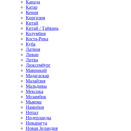
Канада
Катар
Кения
Киргизия
Китай
Китай / Тайвань
Колумбия
Коста-Рика
Куба
Латвия
Ливан
Литва
Люксембург
Маврикий
Мадагаскар
Малайзия
Мальдивы
Мексика
Мозамбик
Мьянма
Намибия
Непал
Нидерланды
Никарагуа
Новая Зеландия