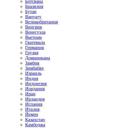
Ботсвана
Бразилия
Бутан
Вануату
Великобритания
Венгрия
Венесуэла
Вьетнам
Гватемала
Германия
Грузия
Доминикана
Замбия
Зимбабве
Израиль
Индия
Индонезия
Иордания
Иран
Ирландия
Испания
Италия
Йемен
Казахстан
Камбоджа