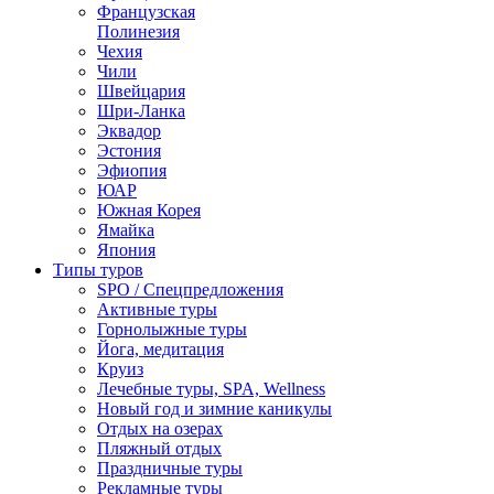
Французская
Полинезия
Чехия
Чили
Швейцария
Шри-Ланка
Эквадор
Эстония
Эфиопия
ЮАР
Южная Корея
Ямайка
Япония
Типы туров
SPO / Спецпредложения
Активные туры
Горнолыжные туры
Йога, медитация
Круиз
Лечебные туры, SPA, Wellness
Новый год и зимние каникулы
Отдых на озерах
Пляжный отдых
Праздничные туры
Рекламные туры