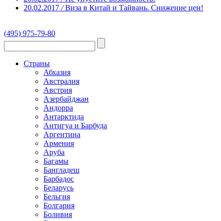
20.02.2017
/
Виза в Китай и Тайвань. Снижение цен!
(495) 975-79-80
Страны
Абхазия
Австралия
Австрия
Азербайджан
Андорра
Антарктида
Антигуа и Барбуда
Аргентина
Армения
Аруба
Багамы
Бангладеш
Барбадос
Беларусь
Бельгия
Болгария
Боливия