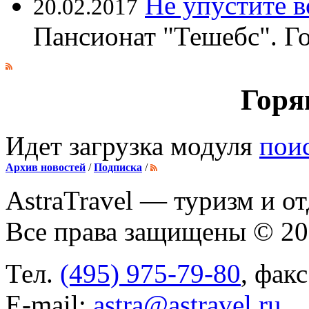
Не упустите 
20.02.2017
Пансионат "Тешебс". Г
Горя
Идет загрузка модуля
пои
Архив новостей
/
Подписка
/
AstraTravel
— туризм и от
Все права защищены © 2
Тел.
(495) 975-79-80
, фак
E-mail:
astra@astravel.ru