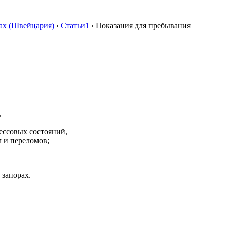
ах (Швейцария)
›
Статьи1
›
Показания для пребывания
,
ессовых состояний,
м и переломов;
 запорах.