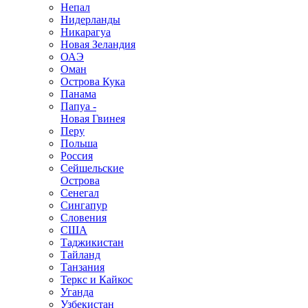
Непал
Нидерланды
Никарагуа
Новая Зеландия
ОАЭ
Оман
Острова Кука
Панама
Папуа -
Новая Гвинея
Перу
Польша
Россия
Сейшельские
Острова
Сенегал
Сингапур
Словения
США
Таджикистан
Тайланд
Танзания
Теркс и Кайкос
Уганда
Узбекистан