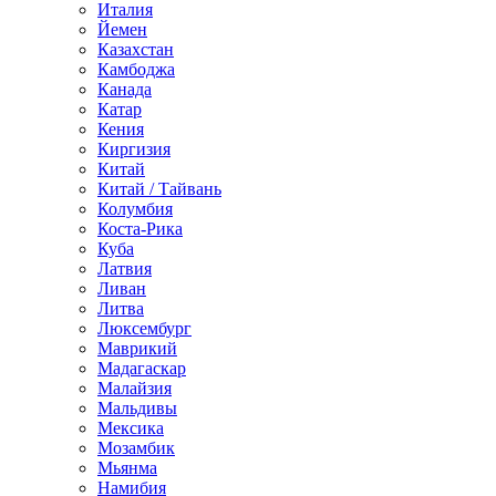
Италия
Йемен
Казахстан
Камбоджа
Канада
Катар
Кения
Киргизия
Китай
Китай / Тайвань
Колумбия
Коста-Рика
Куба
Латвия
Ливан
Литва
Люксембург
Маврикий
Мадагаскар
Малайзия
Мальдивы
Мексика
Мозамбик
Мьянма
Намибия