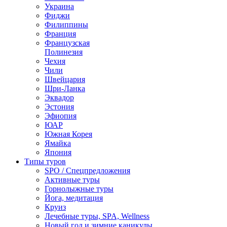
Украина
Фиджи
Филиппины
Франция
Французская
Полинезия
Чехия
Чили
Швейцария
Шри-Ланка
Эквадор
Эстония
Эфиопия
ЮАР
Южная Корея
Ямайка
Япония
Типы туров
SPO / Спецпредложения
Активные туры
Горнолыжные туры
Йога, медитация
Круиз
Лечебные туры, SPA, Wellness
Новый год и зимние каникулы