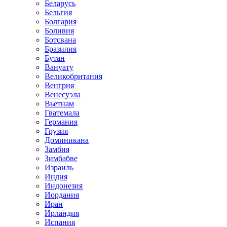
Беларусь
Бельгия
Болгария
Боливия
Ботсвана
Бразилия
Бутан
Вануату
Великобритания
Венгрия
Венесуэла
Вьетнам
Гватемала
Германия
Грузия
Доминикана
Замбия
Зимбабве
Израиль
Индия
Индонезия
Иордания
Иран
Ирландия
Испания