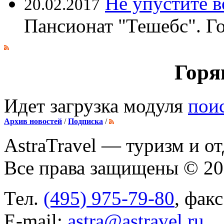
Не упустите 
20.02.2017
Пансионат "Тешебс". Г
Горя
Идет загрузка модуля
пои
Архив новостей
/
Подписка
/
AstraTravel
— туризм и от
Все права защищены © 2
Тел.
(495) 975-79-80
, фак
E-mail:
astra@astravel.ru