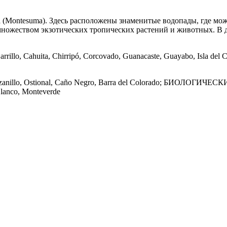
(Montesuma). Здесь расположены знаменитые водопады, где можн
ножеством экзотических тропических растений и животных. В 
rrillo, Cahuita, Chirripó, Corcovado, Guanacaste, Guayabo, Isla del C
zanillo, Ostional, Caño Negro, Barra del Colorado; БИОЛОГИЧЕС
Blanco, Monteverde