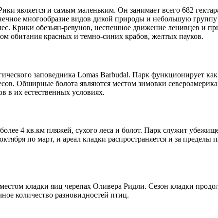
ки является и самым маленьким. Он занимает всего 682 гектар
нечное многообразие видов дикой природы и небольшую группу 
ес. Крики обезьян-ревунов, неспешное движение ленивцев и пр
том обитания красных и темно-синих крабов, желтых пауков.
ического заповедника Lomas Barbudal. Парк функционирует как 
лесов. Обширные болота являются местом зимовки североамерикан
в в их естественных условиях.
более 4 кв.км пляжей, сухого леса и болот. Парк служит убежищ
ября по март, и ареал кладки распространяется и за пределы пляж
я местом кладки яиц черепах Оливера Ридли. Сезон кладки продо
чное количество разновидностей птиц.