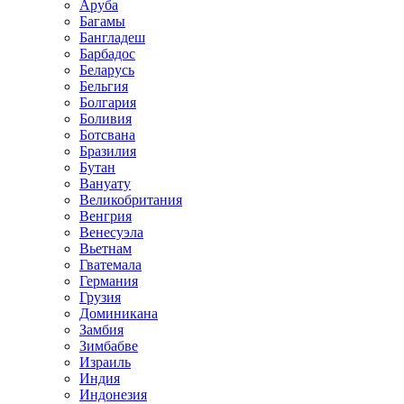
Аруба
Багамы
Бангладеш
Барбадос
Беларусь
Бельгия
Болгария
Боливия
Ботсвана
Бразилия
Бутан
Вануату
Великобритания
Венгрия
Венесуэла
Вьетнам
Гватемала
Германия
Грузия
Доминикана
Замбия
Зимбабве
Израиль
Индия
Индонезия