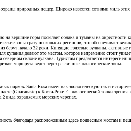
охраны природных пещер. Широко известен сотнями миль этих 
ию на вершине горы посылает облака и туманы на окрестности ко
тические зоны сразу нескольких регионов, что обеспечивает вели
из берут начало 32 реки. Кипящие грязевые вулканы, активные г
ля купания делают это местом, которое непременно стоит увидет
на северном склоне вулкана. Туристам предлагается интереснейши
езков маршрута ведет через различные экологические зоны.
ых парков. Santa Rosa имеет как экологическую так и историче
сте (Guacanaste) к Коста-Рике. С экологической точки зрения э
а 2 вида охраняемых морских черепах.
тность благодаря расположенным здесь подвесным мостам и пе