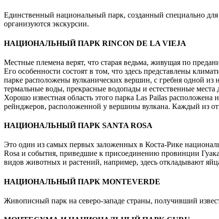
Единственный национальный парк, созданный специально для 
организуются экскурсии.
НАЦИОНАЛЬНЫЙ ПАРК RINCON DE LA VIEJA
Местные племена верят, что старая ведьма, живущая по предан
Его особенности состоят в том, что здесь представлены клима
парке расположены вулканических вершин, с гребня одной из н
термальные воды, прекрасные водопады и естественные места д
Хорошо известная область этого парка Las Pailas расположена 
рейнджеров, расположенной у вершины вулкана. Каждый из отр
НАЦИОНАЛЬНЫЙ ПАРК SANTA ROSA
Это один из самых первых заложенных в Коста-Рике национальн
Rosa и события, приведшие к присоединению провинции Гуакана
видов животных и растений, например, здесь откладывают яйц
НАЦИОНАЛЬНЫЙ ПАРК MONTEVERDE
Живописный парк на северо-западе страны, получивший извес