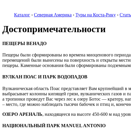
Каталог
›
Северная Америка
›
Туры на Коста-Рику
›
Стат
Достопримечательности
ПЕЩЕРЫ ВЕНАДО
Пещеры были сформированы во времена миоценового периода, 1
перемещений были вынесены на поверхность и открыты местным
пещеры. Каменные основания были сформированы подземными р
ВУЛКАН ПОАС И ПАРК ВОДОПАДОВ
Вулканическая область Поас представляет Вам крупнейший в м
выбрасывает колонны кипящей грязи, вулканических газов и п
а тропинки проведут Вас через лес к озеру Ботос — кратеру, 
– место, где можно наблюдать тысячи бабочек и птиц и, конечн
ОЗЕРО АРЕНАЛЬ
, находящееся на высоте 450-600 м над уро
НАЦИОНАЛЬНЫЙ ПАРК MANUEL ANTONIO