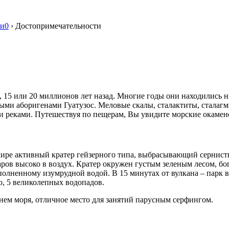
ьи0
›
Достопримечательности
5 или 20 миллионов лет назад. Многие годы они находились ни
и аборигенами Гуатузос. Меловые скалы, сталактиты, сталагми
еками. Путешествуя по пещерам, Вы увидите морские окаменел
ире активный кратер гейзерного типа, выбрасывающий сернистые
аров высоко в воздух. Кратер окружен густым зеленым лесом, 
наполненному изумрудной водой. В 15 минутах от вулкана – парк
о, 5 великолепных водопадов.
внем моря, отличное место для занятий парусным серфингом.