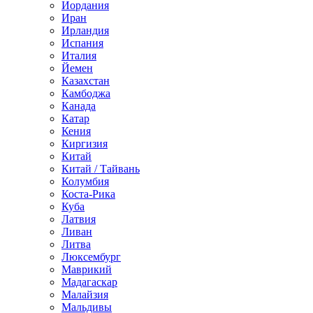
Иордания
Иран
Ирландия
Испания
Италия
Йемен
Казахстан
Камбоджа
Канада
Катар
Кения
Киргизия
Китай
Китай / Тайвань
Колумбия
Коста-Рика
Куба
Латвия
Ливан
Литва
Люксембург
Маврикий
Мадагаскар
Малайзия
Мальдивы