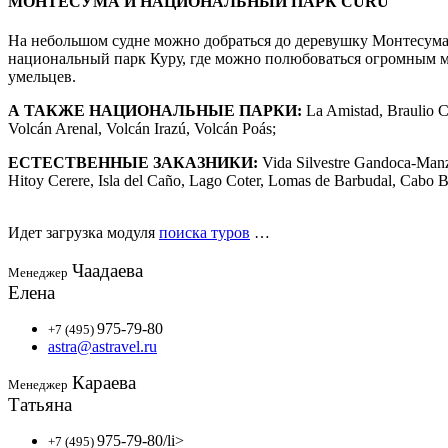
МОНТЕСУМА И НАЦИОНАЛЬНЫЙ ПАРК CURU
На небольшом судне можно добраться до деревушку Монтесума 
национальный парк Куру, где можно полюбоваться огромным м
умельцев.
А ТАКЖЕ НАЦИОНАЛЬНЫЕ ПАРКИ:
La Amistad, Braulio Ca
Volcán Arenal, Volcán Irazú, Volcán Poás;
ЕСТЕСТВЕННЫЕ ЗАКАЗНИКИ:
Vida Silvestre Gandoca-Man
Hitoy Cerere, Isla del Caño, Lago Coter, Lomas de Barbudal, Cabo 
Идет загрузка модуля
поиска туров
…
Чаадаева
Менеджер
Елена
975-79-80
+7 (495)
astra@astravel.ru
Караева
Менеджер
Татьяна
975-79-80
/li>
+7 (495)