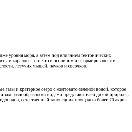
же уровня моря, а затем под влиянием тектонических
ты и кораллы – вот что в основном и сформировало эти
ости, летучих мышей, пауков и сверчков.
 газы и кратерное озеро с желтовато-зеленой водой, которое
богатым разнообразными видами представителей дикой природы,
 водопадов, естественный заповедник площадью более 70 акров