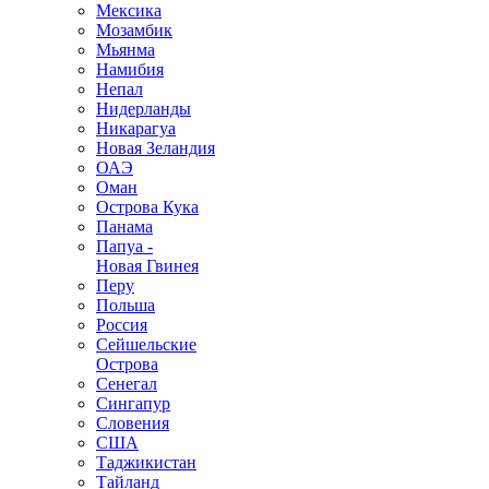
Мексика
Мозамбик
Мьянма
Намибия
Непал
Нидерланды
Никарагуа
Новая Зеландия
ОАЭ
Оман
Острова Кука
Панама
Папуа -
Новая Гвинея
Перу
Польша
Россия
Сейшельские
Острова
Сенегал
Сингапур
Словения
США
Таджикистан
Тайланд