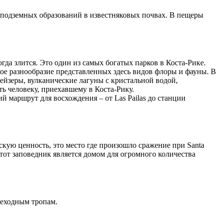
подземных образований в известняковых почвах. В пещеры
гда злится. Это один из самых богатых парков в Коста-Рике.
кое разнообразие представленных здесь видов флоры и фауны. В
ейзеры, вулканические лагуны с кристальной водой,
ь человеку, приехавшему в Коста-Рику.
й маршрут для восхождения – от Las Pailas до станции
скую ценность, это место где произошло сражение при Santa
тот заповедник является домом для огромного количества
шеходным тропам.