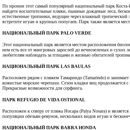
По иронии этот самый популярный национальный парк Коста-Ри
найдете восхитительные пляжи, пышные дождевые леса, беско
естественные тропинки, ведущие через влажный тропический л
встретите игуан и крупных попугаев. Парк также является мес
НАЦИОНАЛЬНЫЙ ПАРК PALO VERDE
Этот национальный парк является местом расположения биолог
нем есть все от мангровых зарослей до вечнозеленых и сухих 
любителям наблюдать за птицами и жизнью обитателей тропико
НАЦИОНАЛЬНЫЙ ПАРК LAS BAULAS
Расположен рядом с пляжем Тамариндо (Tamarindo) и занимает 
кожистые морские черепахи. Сезон кладки яиц продолжается с окт
Прекрасные возможности для серфинга.
ПАРК REFUGIO DE VIDA OSTIONAL
Расположен к северу от пляжа Носара (Palya Nosara) и являетс
популяции обезьян-ревунов, нескольких видов игуан и бесконе
НАЦИОНАЛЬНЫЙ ПАРК BARRA HONDA