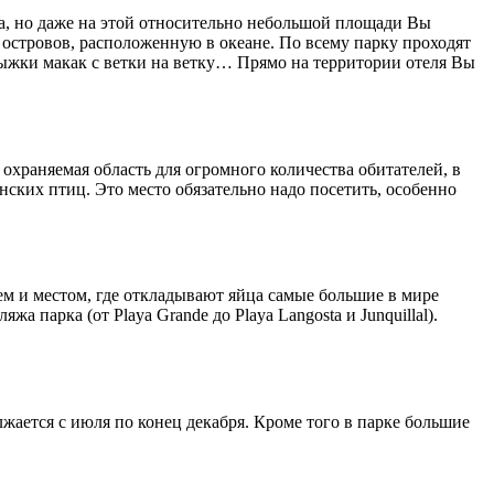
а, но даже на этой относительно небольшой площади Вы
островов, расположенную в океане. По всему парку проходят
ыжки макак с ветки на ветку… Прямо на территории отеля Вы
охраняемая область для огромного количества обитателей, в
ских птиц. Это место обязательно надо посетить, особенно
ем и местом, где откладывают яйца самые большие в мире
а парка (от Playa Grande до Playa Langosta и Junquillal).
лжается с июля по конец декабря. Кроме того в парке большие