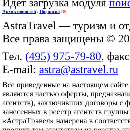
Идет загрузка модуля
пои
Архив новостей
/
Подписка
/
AstraTravel
— туризм и от
Все права защищены © 2
Тел.
(495) 975-79-80
, фак
E-mail:
astra@astravel.ru
Все приведенные на настоящем сайте
являются частью оферты, предназнач
агентств), заключивших договоры с 
занесенных в реестр агентств групп
«АстраТрэвел» намерена в соответств
продукт тем агентствам из реестра а