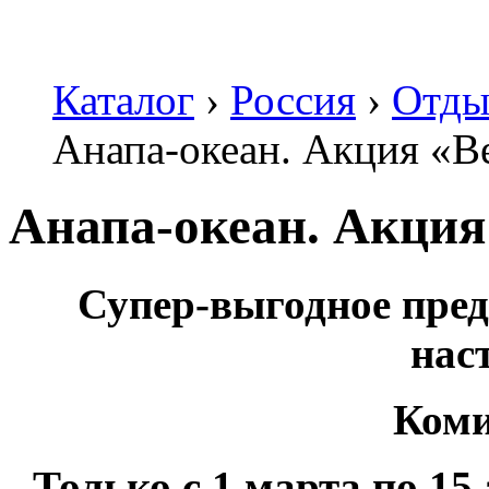
Каталог
›
Россия
›
Отды
Анапа-океан. Акция «В
Анапа-океан. Акция
Супер-выгодное пре
нас
Коми
Только с 1 марта
по 15