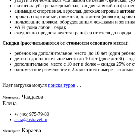
услуги SPA-комплекса «La maison de beaute»: финская, су
фитнес-клуб: тренажерный зал, зал для занятий по фитне
анимация: спортивная, взрослая, детская; игровые автома
прокат: спортивный, пляжный, для детей (коляски, крова
пользование пляжем, оборудованным лежаками и зонтика
Wi-Fi (зона лобби –бара);
ежедневно предоставляется трансфер от отеля до города.
Скидки (рассчитываются от стоимости основного места):
ребенок на дополнительное место до 10 лет (один ребено
дети на дополнительное место до 10 лет (двое детей) – о
дополнительное место с 10 лет и более – скидка 25% от 
одноместное размещение в 2-х местном номере – стоимос
Идет загрузка модуля
поиска туров
…
Чаадаева
Менеджер
Елена
975-79-80
+7 (495)
astra@astravel.ru
Караева
Менеджер