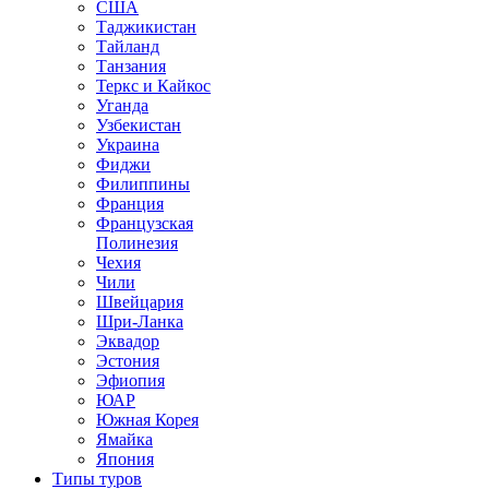
США
Таджикистан
Тайланд
Танзания
Теркс и Кайкос
Уганда
Узбекистан
Украина
Фиджи
Филиппины
Франция
Французская
Полинезия
Чехия
Чили
Швейцария
Шри-Ланка
Эквадор
Эстония
Эфиопия
ЮАР
Южная Корея
Ямайка
Япония
Типы туров