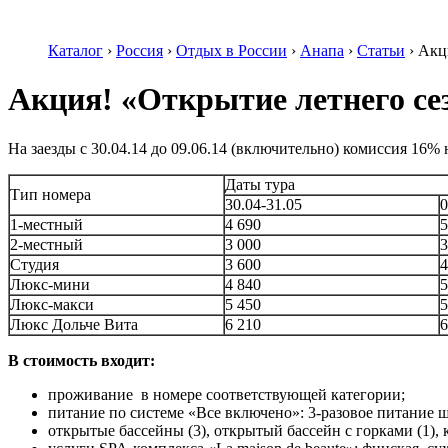
Каталог
›
Россия
›
Отдых в России
›
Анапа
›
Статьи
›
Акци
Акция! «Открытие летнего се
На заезды с 30.04.14 до 09.06.14 (включительно) комиссия 16% 
Даты тура
Тип номера
30.04-31.05
0
1-местный
4 690
5
2-местный
3 000
3
Студия
3 600
4
Люкс-мини
4 840
5
Люкс-макси
5 450
5
Люкс Дольче Вита
6 210
6
В стоимость входит:
проживание в номере соответствующей категории;
питание по системе «Все включено»: 3-разовое питание ш
открытые бассейны (3), открытый бассейн с горками (1), 