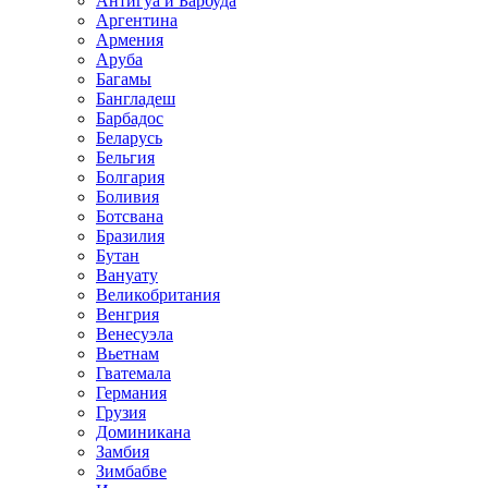
Антигуа и Барбуда
Аргентина
Армения
Аруба
Багамы
Бангладеш
Барбадос
Беларусь
Бельгия
Болгария
Боливия
Ботсвана
Бразилия
Бутан
Вануату
Великобритания
Венгрия
Венесуэла
Вьетнам
Гватемала
Германия
Грузия
Доминикана
Замбия
Зимбабве