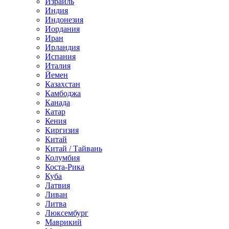
Израиль
Индия
Индонезия
Иордания
Иран
Ирландия
Испания
Италия
Йемен
Казахстан
Камбоджа
Канада
Катар
Кения
Киргизия
Китай
Китай / Тайвань
Колумбия
Коста-Рика
Куба
Латвия
Ливан
Литва
Люксембург
Маврикий