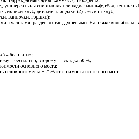
хая, инфракрасная сауны, хаммам, фитобары (2);
су, универсальная спортивная площадка: мини-футбол, теннисный
ты, ночной клуб, детские площадки (2), детский клуб;
тки, ванночки, горшки);
ми, туалетами, раздевалками, душевыми. На пляже волейбольна
к) – бесплатно;
дному – бесплатно, второму — скидка 50 %;
стоимости основного места;
ть основного места + 75% от стоимости основного места.