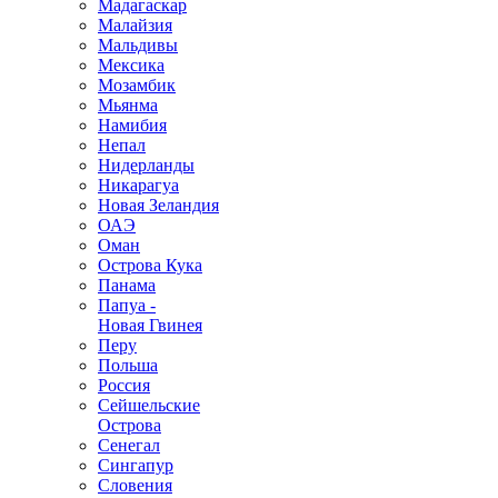
Мадагаскар
Малайзия
Мальдивы
Мексика
Мозамбик
Мьянма
Намибия
Непал
Нидерланды
Никарагуа
Новая Зеландия
ОАЭ
Оман
Острова Кука
Панама
Папуа -
Новая Гвинея
Перу
Польша
Россия
Сейшельские
Острова
Сенегал
Сингапур
Словения