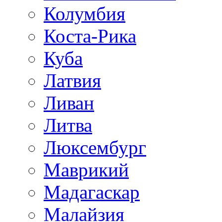
Колумбия
Коста-Рика
Куба
Латвия
Ливан
Литва
Люксембург
Маврикий
Мадагаскар
Малайзия