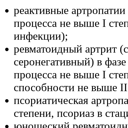
реактивные артропатии
процесса не выше I сте
инфекции);
ревматоидный артрит (
серонегативный) в фазе
процесса не выше I ст
способности не выше II
псориатическая артропа
степени, псориаз в ста
юношеский ревматоидн