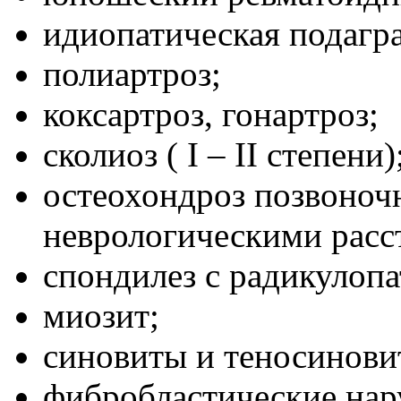
идиопатическая подагра
полиартроз;
коксартроз, гонартроз;
сколиоз ( I – II степени)
остеохондроз позвоноч
неврологическими расст
спондилез с радикулопат
миозит;
синовиты и теносинови
фибробластические нар