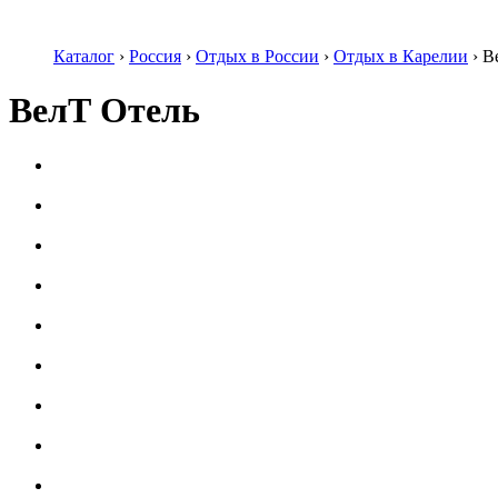
Каталог
›
Россия
›
Отдых в России
›
Отдых в Карелии
›
В
ВелТ Отель