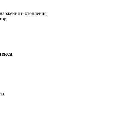
снабжения и отопления,
тор.
лекса
ла.