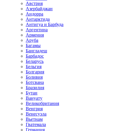
Австрия
Азербайджан
Андорра
Антарктида
Антигуа и Барбуда
Аргентина
Армения
Аруба
Багамы
Бангладеш
Барбадос
Беларусь
Бельгия
Болгария
Боливия
Ботсвана
Бразилия
Бутан
Вануату
Великобритания
Венгрия
Венесуэла
Вьетнам
Гватемала
Германия