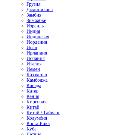
Грузия
Доминикана
Замбия
Зимбабве
Израиль
Индия
Индонезия
Иордания
Иран
Ирландия
Испания
Италия
Йемен
Казахстан
Камбоджа
Канада
Катар
Кения
Киргизия
Китай
Китай / Тайвань
Колумбия
Коста-Рика
Куба
Латвия