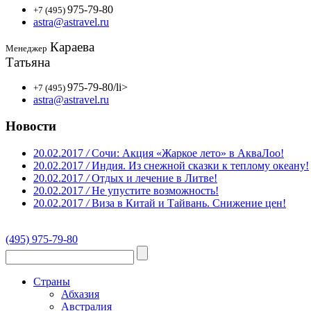
975-79-80
+7 (495)
astra@astravel.ru
Караева
Менеджер
Татьяна
975-79-80
/li>
+7 (495)
astra@astravel.ru
Новости
20.02.2017
/
Сочи: Акция «Жаркое лето» в АкваЛоо!
20.02.2017
/
Индия. Из снежной сказки к теплому океану!
20.02.2017
/
Отдых и лечение в Литве!
20.02.2017
/
Не упустите возможность!
20.02.2017
/
Виза в Китай и Тайвань. Снижение цен!
(495) 975-79-80
Страны
Абхазия
Австралия