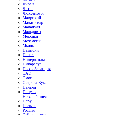
Ливан
Литва
Люксембург
Маврикий
Мадагаскар
Малайзия
Мальдивы
Мексика
Мозамбик
Мьянма
Намибия
Непал
Нидерланды
Никарагуа
Новая Зеландия
ОАЭ
Оман
Острова Кука
Панама
Папуа -
Новая Гвинея
Перу
Польша
Россия
Сейшельские