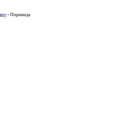
яну
›
Пирамида