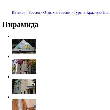
Каталог
›
Россия
›
Отдых в России
›
Туры в Красную Пол
Пирамида