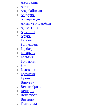
Австралия
Австрия
Азербайджан
Андорра
Антарктида
Антигуа и Барбуда
Аргентина
Армения
Аруба
Багамы
Бангладеш
Барбадос
Беларусь
Бельгия
Болгария
Боливия
Ботсвана
Бразилия
Бутан
Вануату
Великобритания
Венгрия
Венесуэла
Вьетнам
Гватемала