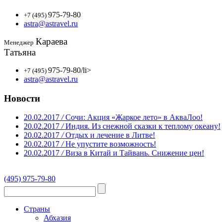
975-79-80
+7 (495)
astra@astravel.ru
Караева
Менеджер
Татьяна
975-79-80
/li>
+7 (495)
astra@astravel.ru
Новости
20.02.2017
/
Сочи: Акция «Жаркое лето» в АкваЛоо!
20.02.2017
/
Индия. Из снежной сказки к теплому океану!
20.02.2017
/
Отдых и лечение в Литве!
20.02.2017
/
Не упустите возможность!
20.02.2017
/
Виза в Китай и Тайвань. Снижение цен!
(495) 975-79-80
Страны
Абхазия