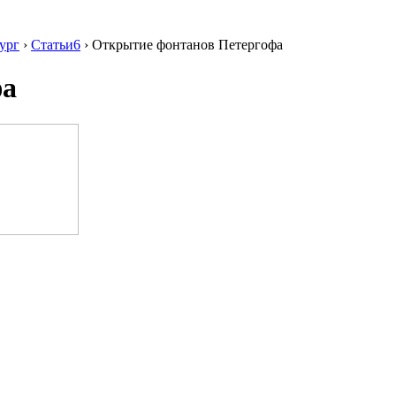
ург
›
Статьи6
›
Открытие фонтанов Петергофа
фа