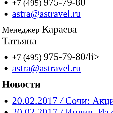
975-79-80
+7 (495)
astra@astravel.ru
Караева
Менеджер
Татьяна
975-79-80
/li>
+7 (495)
astra@astravel.ru
Новости
20.02.2017
/
Сочи: Акци
20.02.2017
/
Индия. Из 