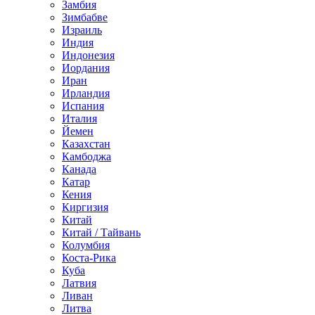
Замбия
Зимбабве
Израиль
Индия
Индонезия
Иордания
Иран
Ирландия
Испания
Италия
Йемен
Казахстан
Камбоджа
Канада
Катар
Кения
Киргизия
Китай
Китай / Тайвань
Колумбия
Коста-Рика
Куба
Латвия
Ливан
Литва