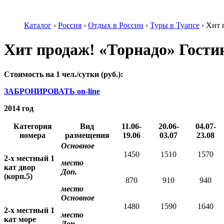
Каталог
›
Россия
›
Отдых в России
›
Туры в Туапсе
›
Хит 
Хит продаж! «Торнадо» Гост
Стоимость на 1 чел./сутки (руб.):
ЗАБРОНИРОВАТЬ on-line
2014 год
Категория
Вид
11.06-
20.06-
04.07-
номера
размещения
19.06
03.07
23.08
Основное
1450
1510
1570
2-х местный 1
место
кат двор
Доп.
(корп.5)
870
910
940
место
Основное
1480
1590
1640
2-х местный 1
место
кат море
Доп.