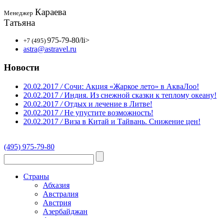
Караева
Менеджер
Татьяна
975-79-80
/li>
+7 (495)
astra@astravel.ru
Новости
20.02.2017
/
Сочи: Акция «Жаркое лето» в АкваЛоо!
20.02.2017
/
Индия. Из снежной сказки к теплому океану!
20.02.2017
/
Отдых и лечение в Литве!
20.02.2017
/
Не упустите возможность!
20.02.2017
/
Виза в Китай и Тайвань. Снижение цен!
(495) 975-79-80
Страны
Абхазия
Австралия
Австрия
Азербайджан