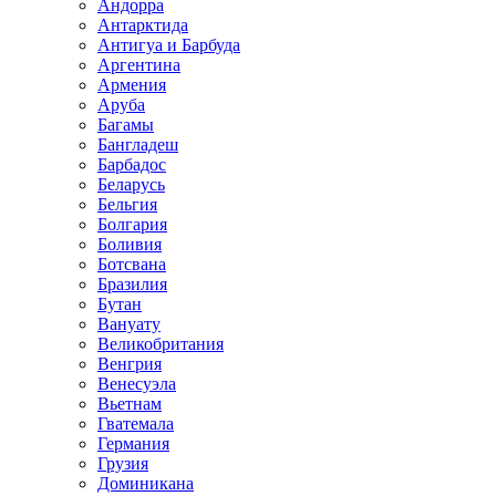
Андорра
Антарктида
Антигуа и Барбуда
Аргентина
Армения
Аруба
Багамы
Бангладеш
Барбадос
Беларусь
Бельгия
Болгария
Боливия
Ботсвана
Бразилия
Бутан
Вануату
Великобритания
Венгрия
Венесуэла
Вьетнам
Гватемала
Германия
Грузия
Доминикана