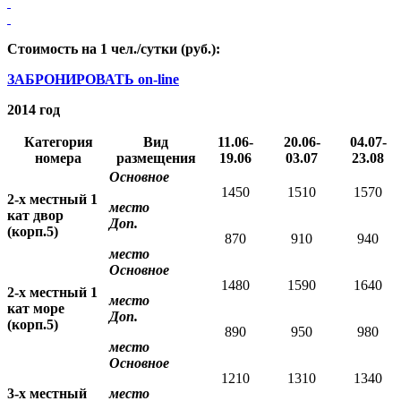
Стоимость на 1 чел./сутки (руб.):
ЗАБРОНИРОВАТЬ on-line
2014 год
Категория
Вид
11.06-
20.06-
04.07-
номера
размещения
19.06
03.07
23.08
Основное
1450
1510
1570
2-х местный 1
место
кат двор
Доп.
(корп.5)
870
910
940
место
Основное
1480
1590
1640
2-х местный 1
место
кат море
Доп.
(корп.5)
890
950
980
место
Основное
1210
1310
1340
3-х местный
место