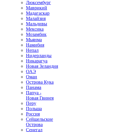
Люксембург
Маврикий
Мадагаскар
Малайзия
Мальдивы
Мексика
Мозамбик
Мьянма
Намибия
Непал
Нидерланды
Никарагуа
Новая Зеландия
ОАЭ
Оман
Острова Кука
Панама
Папуа -
Новая Гвинея
Перу
Польша
Россия
Сейшельские
Острова
Сенегал