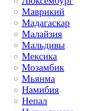
Люксембург
Маврикий
Мадагаскар
Малайзия
Мальдивы
Мексика
Мозамбик
Мьянма
Намибия
Непал