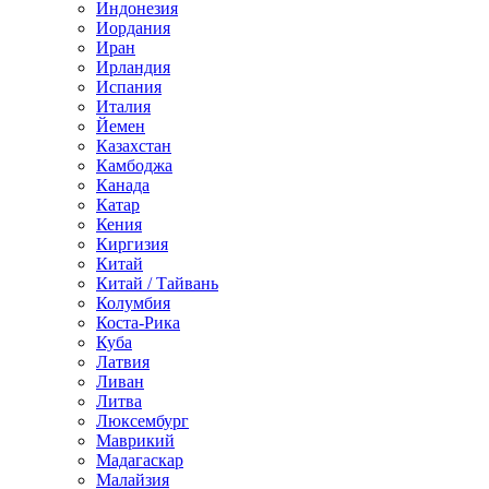
Индонезия
Иордания
Иран
Ирландия
Испания
Италия
Йемен
Казахстан
Камбоджа
Канада
Катар
Кения
Киргизия
Китай
Китай / Тайвань
Колумбия
Коста-Рика
Куба
Латвия
Ливан
Литва
Люксембург
Маврикий
Мадагаскар
Малайзия