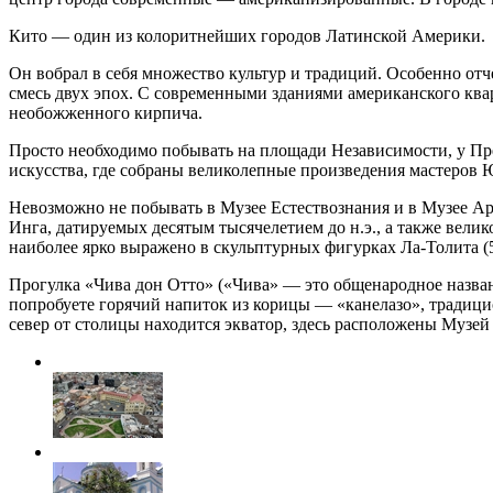
Кито — один из колоритнейших городов Латинской Америки.
Он вобрал в себя множество культур и традиций. Особенно от
смесь двух эпох. С современными зданиями американского ква
необожженного кирпича.
Просто необходимо побывать на площади Независимости, у Пр
искусства, где собраны великолепные произведения мастеро
Невозможно не побывать в Музее Естествознания и в Музее Арх
Инга, датируемых десятым тысячелетием до н.э., а также вели
наиболее ярко выражено в скульптурных фигурках Ла-Толита (50
Прогулка «Чива дон Отто» («Чива» — это общенародное назван
попробуете горячий напиток из корицы — «канелазо», традици
север от столицы находится экватор, здесь расположены Муз