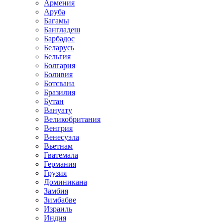
Армения
Аруба
Багамы
Бангладеш
Барбадос
Беларусь
Бельгия
Болгария
Боливия
Ботсвана
Бразилия
Бутан
Вануату
Великобритания
Венгрия
Венесуэла
Вьетнам
Гватемала
Германия
Грузия
Доминикана
Замбия
Зимбабве
Израиль
Индия