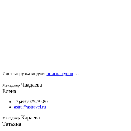
Идет загрузка модуля
поиска туров
…
Чаадаева
Менеджер
Елена
975-79-80
+7 (495)
astra@astravel.ru
Караева
Менеджер
Татьяна