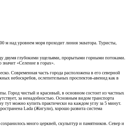
000 м над уровнем моря проходит линия экватора. Туристы,
жду двумя глубокими ущельями, прорытыми горными потоками.
о значит «Селение в горах».
ско. Современная часть города расположена в его северной
жных небоскребов, ослепительных проспектов-авенид как в
пы. Город чистый и красивый, в основном состоит из частных
утствует, за ненадобностью. Основным видом транспорта
ну тут можно купить практически на каждом углу за 5 минут.
ространена Lada (Жигули), хорошо развита система
 сохранилось много церквей, скульптур и памятников. Север и