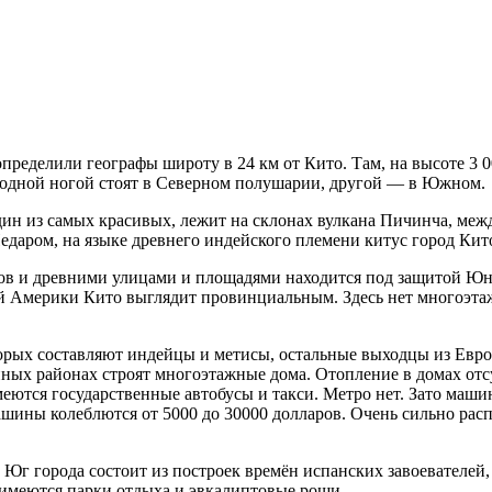
определили географы широту в 24 км от Кито. Там, на высоте 3 
 одной ногой стоят в Северном полушарии, другой — в Южном.
ин из самых красивых, лежит на склонах вулкана Пичинча, ме
 Недаром, на языке древнего индейского племени китус город Кит
ов и древними улицами и площадями находится под защитой Юне
ой Америки Кито выглядит провинциальным. Здесь нет многоэта
торых составляют индейцы и метисы, остальные выходцы из Евро
нных районах строят многоэтажные дома. Отопление в домах отс
имеются государственные автобусы и такси. Метро нет. Зато маши
ашины колеблются от 5000 до 30000 долларов. Очень сильно расп
 Юг города состоит из построек времён испанских завоевателей,
имеются парки отдыха и эвкалиптовые рощи.