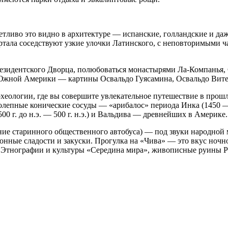
четливо это видно в архитектуре — испанские, голландские и 
ртала соседствуют узкие улочки Латинского, с неповторимыми ч
езидентского Дворца, полюбоваться монастырями Ла-Компанья,
в Южной Америки — картины Освальдо Гуясамина, Освальдо Вит
еологии, где вы совершите увлекательное путешествие в прошло
колепные конические сосуды — «арибалос» периода Инка (1450 —
0 г. до н.э. — 500 г. н.э.) и Вальдива — древнейших в Америке.
ие старинного общественного автобуса) — под звуки народной 
онные сладости и закуски. Прогулка на «Чива» — это вкус ночн
ей Этнографии и культуры «Середина мира», живописные руины 