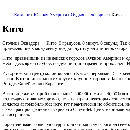
Каталог
›
Южная Америка
›
Отдых в Эквадоре
›
Кито
Кито
Столица Эквадора — Кито. 0 градусов, 0 минут, 0 секунд. Так 
приезжающие к монументу, воздвигнутому на линии экватора,
Кито, древнейший из индейских городов Южной Америки и од
Небо здесь ярко-голубое, воздух чист, прозрачен и прохладен.
Исторический центр колониального Кито с церквями 15-17 век
части. В отличие от многих других крупных городов Латинск
Рио-де-Жанейро или Каракасе.
В столице живет приблизительно 1.500 000т. жителей, 50% ко
«одно-двух этажных» домов, но в центре и некоторых совреме
является автомобиль (без него тут практически не обойтись), 
Самая распространенная марка это Chеvrolet. Цены на новые м
автосервисов.
Город занимает большую территорию и вытянут с юга на север.
центр города современные — американизированные. В городе 