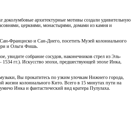
даже доколумбовые архитектурные мотивы создали удивительную
асовнями, церквями, монастырями, домами из камня и
 Сан-Франциско и Сан-Диего, посетить Музей колониального
ери и Ольги Фишь.
е, увидите собрание сосудов, наконечников стрел из Эль-
 1534 гг.). Искусство эпохи, предшествующей эпохе Инка,
музыки, Вы прокатитесь по узким улочкам Нижнего города,
ой жизни колониального Кито. Всего в 15 минутах пути на
Румичо Инка и фантастический вид кратера Пулулаха.