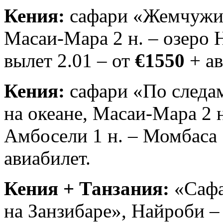
Кения:
сафари «Жемчужин
Масаи-Мара 2 н. – озеро Н
вылет 2.01 – от
€1550
+ ав
Кения:
сафари «По следам
на океане, Масаи-Мара 2 н
Амбосели 1 н. – Момбаса 5
авиабилет.
Кения + Танзания:
«Сафа
на Занзибаре», Найроби –