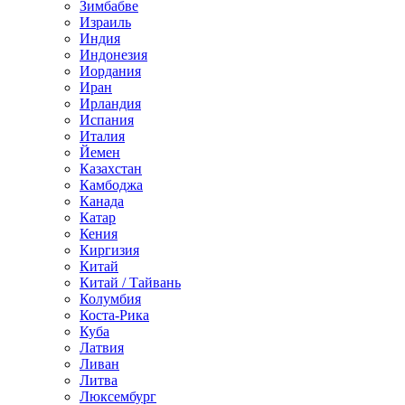
Зимбабве
Израиль
Индия
Индонезия
Иордания
Иран
Ирландия
Испания
Италия
Йемен
Казахстан
Камбоджа
Канада
Катар
Кения
Киргизия
Китай
Китай / Тайвань
Колумбия
Коста-Рика
Куба
Латвия
Ливан
Литва
Люксембург