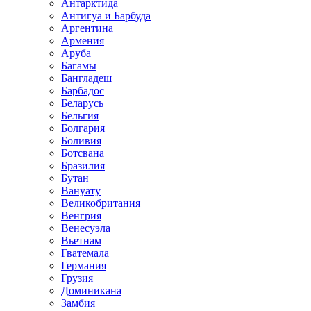
Антарктида
Антигуа и Барбуда
Аргентина
Армения
Аруба
Багамы
Бангладеш
Барбадос
Беларусь
Бельгия
Болгария
Боливия
Ботсвана
Бразилия
Бутан
Вануату
Великобритания
Венгрия
Венесуэла
Вьетнам
Гватемала
Германия
Грузия
Доминикана
Замбия