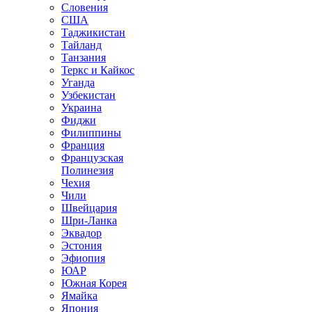
Словения
США
Таджикистан
Тайланд
Танзания
Теркс и Кайкос
Уганда
Узбекистан
Украина
Фиджи
Филиппины
Франция
Французская
Полинезия
Чехия
Чили
Швейцария
Шри-Ланка
Эквадор
Эстония
Эфиопия
ЮАР
Южная Корея
Ямайка
Япония