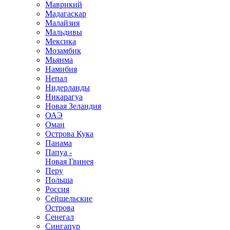
Маврикий
Мадагаскар
Малайзия
Мальдивы
Мексика
Мозамбик
Мьянма
Намибия
Непал
Нидерланды
Никарагуа
Новая Зеландия
ОАЭ
Оман
Острова Кука
Панама
Папуа -
Новая Гвинея
Перу
Польша
Россия
Сейшельские
Острова
Сенегал
Сингапур