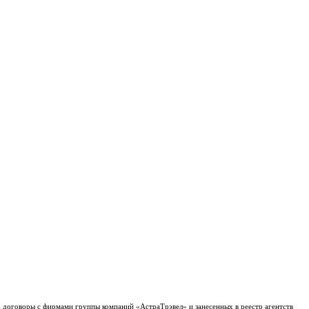
х договоры с фирмами группы компаний «АстраТрэвел» и занесенных в реестр агентств