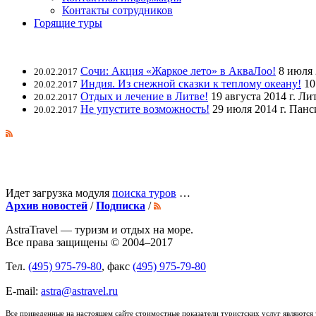
Контакты сотрудников
Горящие туры
Сочи: Акция «Жаркое лето» в АкваЛоо!
8 июля 
20.02.2017
Индия. Из снежной сказки к теплому океану!
10
20.02.2017
Отдых и лечение в Литве!
19 августа 2014 г. Ли
20.02.2017
Не упустите возможность!
29 июля 2014 г. Панс
20.02.2017
Идет загрузка модуля
поиска туров
…
Архив новостей
/
Подписка
/
AstraTravel
— туризм и отдых на море.
Все права защищены © 2004–2017
Тел.
(495) 975-79-80
, факс
(495) 975-79-80
E-mail:
astra@astravel.ru
Все приведенные на настоящем сайте стоимостные показатели туристских услуг являются