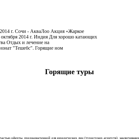
2014 г. Сочи - АкваЛоо Акция «Жаркое
 октября 2014 г. Индия Для хорошо катающих
тва Отдых и лечение на
ионат "Тешебс". Горящие ном
Горящие туры
 частью оферты, предназначенной для юридических лиц (туристских агентств), заключивши