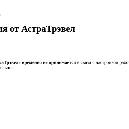
л
я от АстраТрэвел
раТрэвел» временно не принимается
в связи с настройкой раб
ельно.