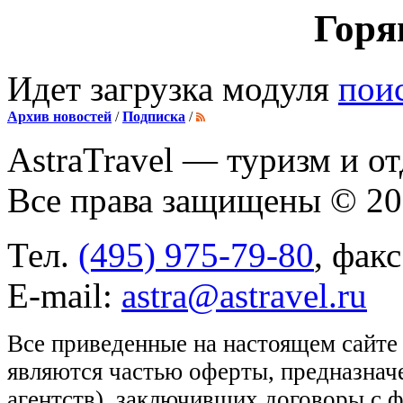
Горя
Идет загрузка модуля
пои
Архив новостей
/
Подписка
/
AstraTravel
— туризм и от
Все права защищены © 2
Тел.
(495) 975-79-80
, фак
E-mail:
astra@astravel.ru
Все приведенные на настоящем сайте
являются частью оферты, предназнач
агентств), заключивших договоры с 