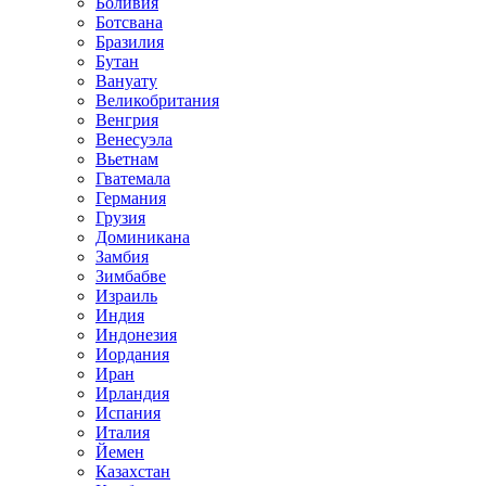
Боливия
Ботсвана
Бразилия
Бутан
Вануату
Великобритания
Венгрия
Венесуэла
Вьетнам
Гватемала
Германия
Грузия
Доминикана
Замбия
Зимбабве
Израиль
Индия
Индонезия
Иордания
Иран
Ирландия
Испания
Италия
Йемен
Казахстан