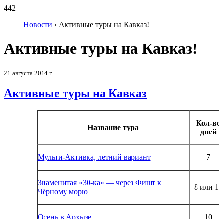
442
Новости
›
Активные туры на Кавказ!
Активные туры на Кавказ!
21 августа 2014 г.
Активные туры на Кавказ
Кол-в
Название тура
дней
Мульти-Активка, летний вариант
7
Знаменитая «30-ка» — через Фишт к
8 или 1
Чёрному морю
Осень в Архызе
10