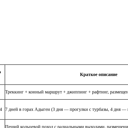
о
Краткое описание
Треккинг + конный маршрут + джиппинг + рафтинг, размещен
4
7 дней в горах Адыгеи (3 дня — прогулки с турбазы, 4 дня — 
Пеший кольцевой поход с радиальными выходами, размещение