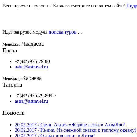
Весь перечень туров на Кавказе смотрите на нашем сайте!
Под
Идет загрузка модуля
поиска туров
…
Чаадаева
Менеджер
Елена
975-79-80
+7 (495)
astra@astravel.ru
Караева
Менеджер
Татьяна
975-79-80
/li>
+7 (495)
astra@astravel.ru
Новости
20.02.2017
/
Сочи: Акция «Жаркое лето» в АкваЛоо!
20.02.2017
/
Индия. Из снежной сказки к теплому океану!
20.02.2017
/
Отдых и лечение в Литве!