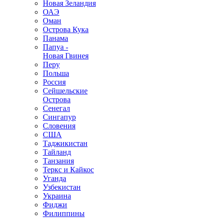
Новая Зеландия
ОАЭ
Оман
Острова Кука
Панама
Папуа -
Новая Гвинея
Перу
Польша
Россия
Сейшельские
Острова
Сенегал
Сингапур
Словения
США
Таджикистан
Тайланд
Танзания
Теркс и Кайкос
Уганда
Узбекистан
Украина
Фиджи
Филиппины