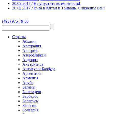
20.02.2017
/
Не упустите возможность!
20.02.2017
/
Виза в Китай и Тайвань. Снижение цен!
(495) 975-79-80
Страны
Абхазия
Австралия
Австрия
Азербайджан
Андорра
Антарктида
Антигуа и Барбуда
Аргентина
Армения
Аруба
Багамы
Бангладеш
Барбадос
Беларусь
Бельгия
Болгария