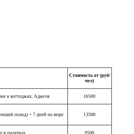
Стоимость от (руб/
чел)
ие в коттеджах, Адыгея
16500
пеший поход) + 7 дней на море
13500
 в палатках
9500