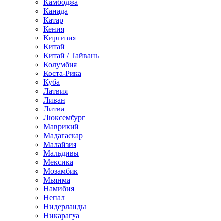
Камбоджа
Канада
Катар
Кения
Киргизия
Китай
Китай / Тайвань
Колумбия
Коста-Рика
Куба
Латвия
Ливан
Литва
Люксембург
Маврикий
Мадагаскар
Малайзия
Мальдивы
Мексика
Мозамбик
Мьянма
Намибия
Непал
Нидерланды
Никарагуа