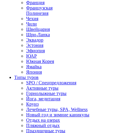
Франция
Французская
Полинезия
Чехия
Чили
Швейцария
Шри-Ланка
Эквадор
Эстония
Эфиопия
ЮАР
Южная Корея
Ямайка
Япония
Типы туров
SPO / Спецпредложения
Активные туры
Горнолыжные туры
Йога, медитация
Круиз
Лечебные туры, SPA, Wellness
Новый год и зимние каникулы
Отдых на озерах
Пляжный отдых
Праздничные туры