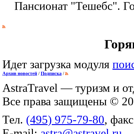
Пансионат "Тешебс". Г
Горя
Идет загрузка модуля
пои
Архив новостей
/
Подписка
/
AstraTravel
— туризм и от
Все права защищены © 2
Тел.
(495) 975-79-80
, фак
E-mail:
astra@astravel.ru