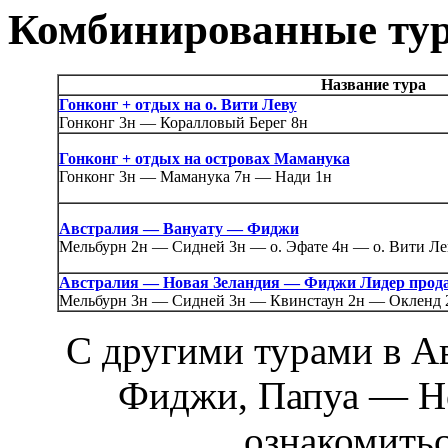
Комбинированные ту
Название тура
Гонконг + отдых на о. Вити Леву
Гонконг 3н — Коралловый Берег 8н
Гонконг + отдых на островах Маманука
Гонконг 3н — Маманука 7н — Нади 1н
Австралия — Вануату — Фиджи
Мельбурн 2н — Сидней 3н — о. Эфате 4н — о. Вити Ле
Австралия — Новая Зеландия — Фиджи Лидер прод
Мельбурн 3н — Сидней 3н — Квинстаун 2н — Окленд 2
С другими турами в А
Фиджи, Папуа — Н
ознакомить