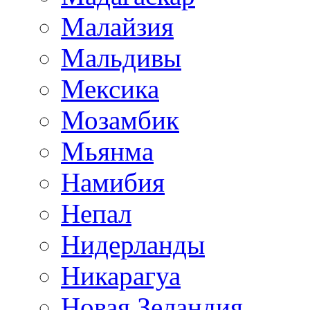
Малайзия
Мальдивы
Мексика
Мозамбик
Мьянма
Намибия
Непал
Нидерланды
Никарагуа
Новая Зеландия