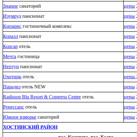
Знание
санаторий
цены
Изумруд
пансионат
цены
Кипарис
гостиничный комплекс
цены
Коралл
пансионат
цены
Корсар
отель
цены
Мечта
гостиница
цены
Нептун
пансионат
цены
Охотник
отель
цены
Парадиз
отель NEW
цены
Radisson Blu Resort & Congress Centre
отель
цены
Ренессанс
отель
цены
Южное взморье
санаторий
цены
ХОСТИНСКИЙ РАЙОН