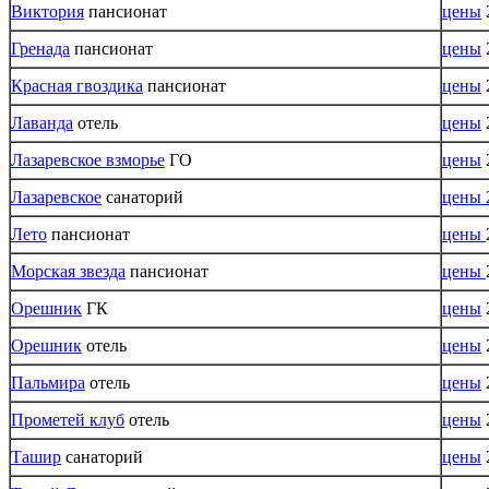
Виктория
пансионат
цены
Гренада
пансионат
цены
Красная гвоздика
пансионат
цены
Лаванда
отель
цены
Лазаревское взморье
ГО
цены
Лазаревское
санаторий
цены 
Лето
пансионат
цены
Морская звезда
пансионат
цены
Орешник
ГК
цены
Орешник
отель
цены
Пальмира
отель
цены
Прометей клуб
отель
цены
Ташир
санаторий
цены