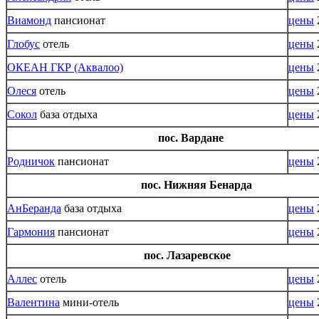
Виамонд
пансионат
цены
Глобус
отель
цены
ОКЕАН ГКР (Аквалоо)
цены
Олеся
отель
цены
Сокол
база отдыха
цены
пос. Вардане
Родничок
пансионат
цены
пос. Нижняя Бенарда
АнБеранда
база отдыха
цены
Гармония
пансионат
цены
пос. Лазаревское
Аллес
отель
цены
Валентина
мини-отель
цены