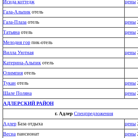
Исида коттедж
цены
Гала-Альпик
отель
Гала-Плаза
отель
цены
Татьяна
отель
цены
Мелодия гор
пик-отель
Вилла Уютная
цены
Катерина-Альпик
отель
Олимпия
отель
Тукан
отель
цены
Шале Поляна
цены
АДЛЕРСКИЙ РАЙОН
г. Адлер
Спецпредложения
Адлер
База отдыха
цены
Весна
пансионат
цены