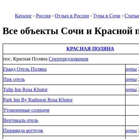
Каталог
›
Россия
›
Отдых в России
›
Туры в Сочи
›
Стать
Все объекты Сочи и Красной
КРАСНАЯ ПОЛЯНА
пос. Красная Поляна
Спецпредложения
Гранд Отель Поляна
цены
Пик отель
цены
Tulip Inn Rosa Khutor
цены
Park Inn By Radisson Rosa Khutor
Утомленные солнцем
Вертикаль отель
Пирамида коттедж
цены