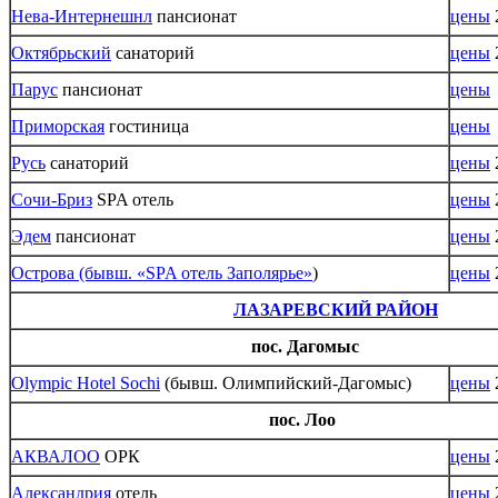
Нева-Интернешнл
пансионат
цены
Октябрьский
санаторий
цены
Парус
пансионат
цены
Приморская
гостиница
цены
Русь
санаторий
цены
Сочи-Бриз
SPA отель
цены
Эдем
пансионат
цены
Острова
(бывш.
«SPA отель Заполярье»
)
цены
ЛАЗАРЕВСКИЙ РАЙОН
пос. Дагомыс
Olympic Hotel Sochi
(бывш. Олимпийский-Дагомыс)
цены
пос. Лоо
АКВАЛОО
ОРК
цены
Александрия
отель
цены