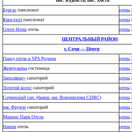
пос. Кудепста, пос. Хоста
Бургас
пансионат
цены
Кристалл
пансионат
цены
Green Hosta
отель
цены
ЦЕНТРАЛЬНЫЙ РАЙОН
г. Сочи — Центр
Гранд отель и SPA Родина
цены
Жемчужина
гостиница
цены
Заполярье»
санаторий
цены
Золотой колос
санаторий
цены
Сочинский сан. (бывш. им. Ворошилова СЦВС)
цены
им. Фрунзе
санаторий
цены
Маринс Парк Отель
цены
Наири
отель
цены